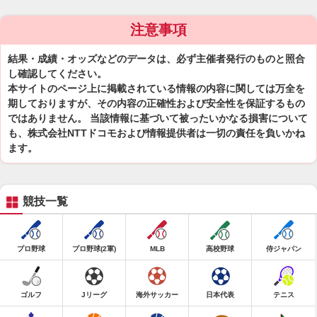
注意事項
結果・成績・オッズなどのデータは、必ず主催者発行のものと照合
し確認してください。
本サイトのページ上に掲載されている情報の内容に関しては万全を
期しておりますが、その内容の正確性および安全性を保証するもの
ではありません。 当該情報に基づいて被ったいかなる損害について
も、株式会社NTTドコモおよび情報提供者は一切の責任を負いかね
ます。
競技一覧
プロ野球
プロ野球(2軍)
MLB
高校野球
侍ジャパン
ゴルフ
Jリーグ
海外サッカー
日本代表
テニス