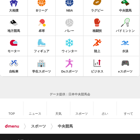
大相撲
Bリーグ
NBA
ラグビー
中央競馬
地方競馬
卓球
バレー
格闘技
バドミントン
モーター
フィギュア
ウィンター
陸上
水泳
自転車
学生スポーツ
Doスポーツ
ビジネス
eスポーツ
データ提供：日本中央競馬会
TOP
ニュース
天気
スポーツ
占い
すべて
スポーツ
中央競馬