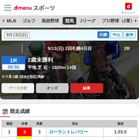
dメニュー
球
MLB
ゴルフ
高校野球
競馬
Jリーグ
プロ野球（2軍）
札幌
中山
阪神
9/13(日) 2回札幌4日目
2R
2歳未勝利
1R
09:50
平地 芝 右・1800m 14頭
サラ系 2歳 (混合)[指定]馬齢
データ分析
オッズ
結果
競走成績
着順
枠番
馬番
馬名
着差
1
3
3
ローラントレバリー
1.53.5