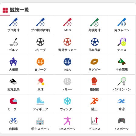
競技一覧
プロ野球
プロ野球(2軍)
MLB
高校野球
侍ジャパン
ゴルフ
Jリーグ
海外サッカー
日本代表
テニス
大相撲
Bリーグ
NBA
ラグビー
中央競馬
地方競馬
卓球
バレー
格闘技
バドミントン
モーター
フィギュア
ウィンター
陸上
水泳
自転車
学生スポーツ
Doスポーツ
ビジネス
eスポーツ