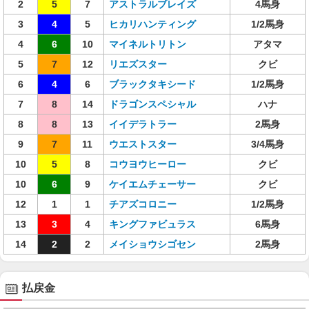
2
5
7
アストラルブレイズ
4馬身
3
4
5
ヒカリハンティング
1/2馬身
4
6
10
マイネルトリトン
アタマ
5
7
12
リエズスター
クビ
6
4
6
ブラックタキシード
1/2馬身
7
8
14
ドラゴンスペシャル
ハナ
8
8
13
イイデラトラー
2馬身
9
7
11
ウエストスター
3/4馬身
10
5
8
コウヨウヒーロー
クビ
10
6
9
ケイエムチェーサー
クビ
12
1
1
チアズコロニー
1/2馬身
13
3
4
キングファビュラス
6馬身
14
2
2
メイショウシゴセン
2馬身
払戻金