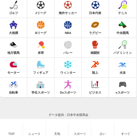
ゴルフ
Jリーグ
海外サッカー
日本代表
テニス
大相撲
Bリーグ
NBA
ラグビー
中央競馬
地方競馬
卓球
バレー
格闘技
バドミントン
モーター
フィギュア
ウィンター
陸上
水泳
自転車
学生スポーツ
Doスポーツ
ビジネス
eスポーツ
データ提供：日本中央競馬会
TOP
ニュース
天気
スポーツ
占い
すべて