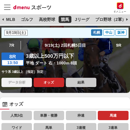
dメニュー
球
MLB
ゴルフ
高校野球
競馬
Jリーグ
プロ野球（2軍）
札幌
中山
阪神
7R
9/19(土) 2回札幌5日目
9R
3歳以上500万円以下
8R
13:50
平地 ダート 右・1000m 8頭
サラ系 3歳以上 ［指定］別定
データ分析
オッズ
結果
オッズ
人気5位
単勝・複勝
枠連
馬連
ワイド
馬単
3連複
3連単