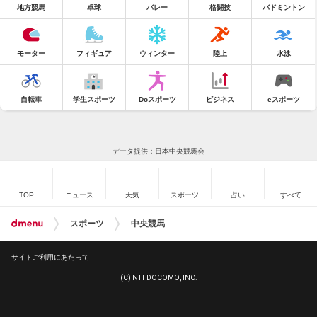
地方競馬
卓球
バレー
格闘技
バドミントン
モーター
フィギュア
ウィンター
陸上
水泳
自転車
学生スポーツ
Doスポーツ
ビジネス
eスポーツ
データ提供：日本中央競馬会
TOP
ニュース
天気
スポーツ
占い
すべて
スポーツ
中央競馬
サイトご利用にあたって
(C) NTT DOCOMO, INC.