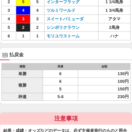
2
5
5
インターフラッグ
1 1/4馬身
3
4
4
ツルミワールド
1 3/4馬身
4
3
3
スイートバミューダ
アタマ
5
2
2
シンボリクラウン
2馬身
6
1
1
モリユウストーム
ハナ
払戻金
種類
馬番
金額
単勝
6
130円
6
100円
複勝
5
150円
枠連
5-6
230円
注意事項
結果・成績・オッズなどのデータは、必ず主催者発行のものと照合