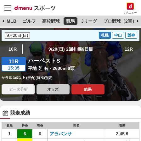
dメニュー
球
MLB
ゴルフ
高校野球
競馬
Jリーグ
プロ野球（2軍）
札幌
中山
阪神
10R
9/20(日) 2回札幌6日目
12R
ハーベストS
11R
15:35
平地 芝 右・2600m 6頭
サラ系 3歳以上 (混合)(特指)別定
データ分析
オッズ
結果
競走成績
着順
枠番
馬番
馬名
着差
1
6
6
アラバンサ
2.45.9