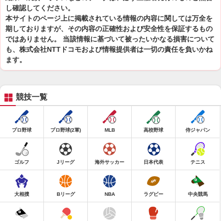
し確認してください。
本サイトのページ上に掲載されている情報の内容に関しては万全を
期しておりますが、その内容の正確性および安全性を保証するもの
ではありません。 当該情報に基づいて被ったいかなる損害について
も、株式会社NTTドコモおよび情報提供者は一切の責任を負いかね
ます。
競技一覧
プロ野球
プロ野球(2軍)
MLB
高校野球
侍ジャパン
ゴルフ
Jリーグ
海外サッカー
日本代表
テニス
大相撲
Bリーグ
NBA
ラグビー
中央競馬