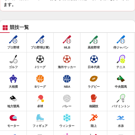
ます。
競技一覧
プロ野球
プロ野球(2軍)
MLB
高校野球
侍ジャパン
ゴルフ
Jリーグ
海外サッカー
日本代表
テニス
大相撲
Bリーグ
NBA
ラグビー
中央競馬
地方競馬
卓球
バレー
格闘技
バドミントン
モーター
フィギュア
ウィンター
陸上
水泳