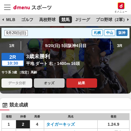
dメニュー
球
MLB
ゴルフ
高校野球
競馬
Jリーグ
プロ野球（2軍）
札幌
中山
阪神
1R
9/20(日) 5回阪神4日目
3R
3歳未勝利
2R
10:30
平地 ダート 右・1400m 16頭
サラ系 3歳 ［指定］馬齢
データ分析
オッズ
結果
競走成績
着順
枠番
馬番
馬名
着差
1
2
4
タイガーキッズ
1.24.9