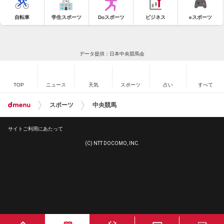
自転車
学生スポーツ
Doスポーツ
ビジネス
eスポーツ
データ提供：日本中央競馬会
TOP
ニュース
天気
スポーツ
占い
すべて
スポーツ
中央競馬
サイトご利用にあたって
(C) NTT DOCOMO, INC.