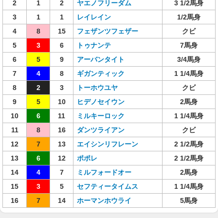
2
1
2
ヤエノフリーダム
3 1/2馬身
3
1
1
レイレイン
1/2馬身
4
8
15
フェザンツフェザー
クビ
5
3
6
トゥナンテ
7馬身
6
5
9
アーバンタイト
3/4馬身
7
4
8
ギガンティック
1 1/4馬身
8
2
3
トーホウユヤ
クビ
9
5
10
ヒデノセイウン
2馬身
10
6
11
ミルキーロック
1 1/4馬身
11
8
16
ダンツライアン
クビ
12
7
13
エイシンリフレーン
2 1/2馬身
13
6
12
ポポレ
2 1/2馬身
14
4
7
ミルフォードオー
2馬身
15
3
5
セフティータイムス
1 1/4馬身
16
7
14
ホーマンホウライ
5馬身