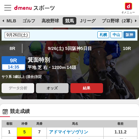
dメニュー
球
MLB
ゴルフ
高校野球
競馬
Jリーグ
プロ野球（2軍）
札幌
中山
阪神
8R
9/26(土) 5回阪神5日目
10R
箕面特別
9R
14:35
平地 芝 右・1200m 14頭
サラ系 3歳以上 (混合)別定
データ分析
オッズ
結果
競走成績
着順
枠番
馬番
馬名
着差
1
5
7
アドマイヤソヴリン
1.11.2