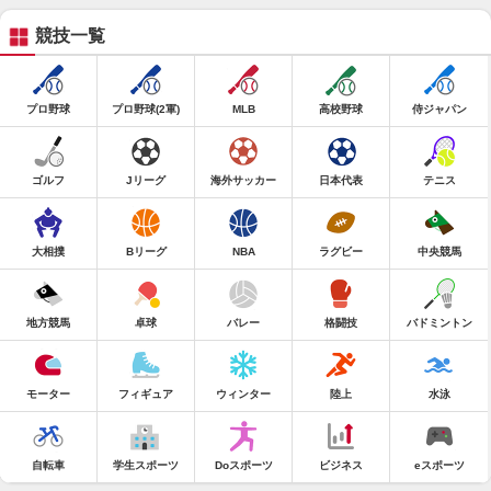
競技一覧
プロ野球
プロ野球(2軍)
MLB
高校野球
侍ジャパン
ゴルフ
Jリーグ
海外サッカー
日本代表
テニス
大相撲
Bリーグ
NBA
ラグビー
中央競馬
地方競馬
卓球
バレー
格闘技
バドミントン
モーター
フィギュア
ウィンター
陸上
水泳
自転車
学生スポーツ
Doスポーツ
ビジネス
eスポーツ