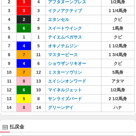
2
3
4
アフタヌーンブレス
1/2馬身
3
3
3
イクノアクティブ
1 1/4馬身
4
2
2
エタンセル
クビ
5
6
9
スイートウインク
1馬身
6
1
1
テイエムペガサス
クビ
7
4
5
オキノテムジン
1 1/2馬身
8
7
11
マスターピース
1 3/4馬身
9
4
6
ショウザンリキオー
クビ
10
7
12
ミスターソヴリン
5馬身
11
8
13
エイシンオンワード
アタマ
12
6
10
マイネルジェット
1/2馬身
13
5
8
サンライズバード
2 1/2馬身
14
8
14
グリーンデイ
ハナ
払戻金