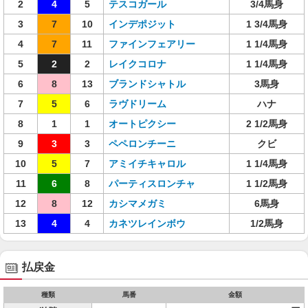
2
4
5
テスコガール
3/4馬身
3
7
10
インデポジット
1 3/4馬身
4
7
11
ファインフェアリー
1 1/4馬身
5
2
2
レイクコロナ
1 1/4馬身
6
8
13
ブランドシャトル
3馬身
7
5
6
ラヴドリーム
ハナ
8
1
1
オートピクシー
2 1/2馬身
9
3
3
ペペロンチーニ
クビ
10
5
7
アミイチキャロル
1 1/4馬身
11
6
8
パーティスロンチャ
1 1/2馬身
12
8
12
カシマメガミ
6馬身
13
4
4
カネツレインボウ
1/2馬身
払戻金
種類
馬番
金額