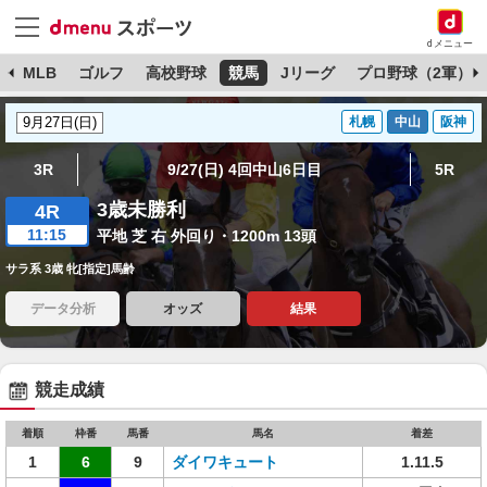
dメニュー
球
MLB
ゴルフ
高校野球
競馬
Jリーグ
プロ野球（2軍）
札幌
中山
阪神
3R
9/27(日) 4回中山6日目
5R
3歳未勝利
4R
11:15
平地 芝 右 外回り・1200m 13頭
サラ系 3歳 牝[指定]馬齢
データ分析
オッズ
結果
競走成績
着順
枠番
馬番
馬名
着差
1
6
9
ダイワキュート
1.11.5