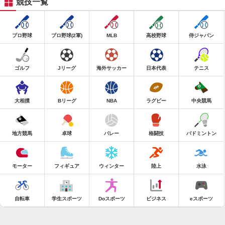
競技一覧
プロ野球
プロ野球(2軍)
MLB
高校野球
侍ジャパン
ゴルフ
Jリーグ
海外サッカー
日本代表
テニス
大相撲
Bリーグ
NBA
ラグビー
中央競馬
地方競馬
卓球
バレー
格闘技
バドミントン
モーター
フィギュア
ウィンター
陸上
水泳
自転車
学生スポーツ
Doスポーツ
ビジネス
eスポーツ