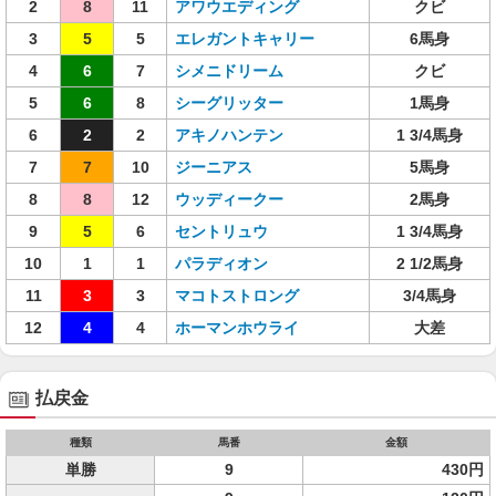
2
8
11
アワウエディング
クビ
3
5
5
エレガントキャリー
6馬身
4
6
7
シメニドリーム
クビ
5
6
8
シーグリッター
1馬身
6
2
2
アキノハンテン
1 3/4馬身
7
7
10
ジーニアス
5馬身
8
8
12
ウッディークー
2馬身
9
5
6
セントリュウ
1 3/4馬身
10
1
1
パラディオン
2 1/2馬身
11
3
3
マコトストロング
3/4馬身
12
4
4
ホーマンホウライ
大差
払戻金
種類
馬番
金額
単勝
9
430円