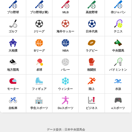
プロ野球
プロ野球(2軍)
MLB
高校野球
侍ジャパン
ゴルフ
Jリーグ
海外サッカー
日本代表
テニス
大相撲
Bリーグ
NBA
ラグビー
中央競馬
地方競馬
卓球
バレー
格闘技
バドミントン
モーター
フィギュア
ウィンター
陸上
水泳
自転車
学生スポーツ
Doスポーツ
ビジネス
eスポーツ
データ提供：日本中央競馬会