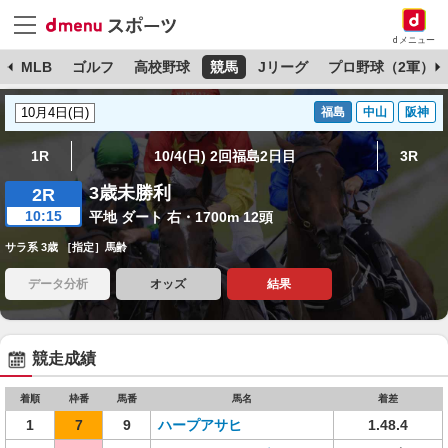
dメニュー
球
MLB
ゴルフ
高校野球
競馬
Jリーグ
プロ野球（2軍）
福島
中山
阪神
1R
10/4(日) 2回福島2日目
3R
3歳未勝利
2R
10:15
平地 ダート 右・1700m 12頭
サラ系 3歳 ［指定］馬齢
データ分析
オッズ
結果
競走成績
着順
枠番
馬番
馬名
着差
1
7
9
ハープアサヒ
1.48.4