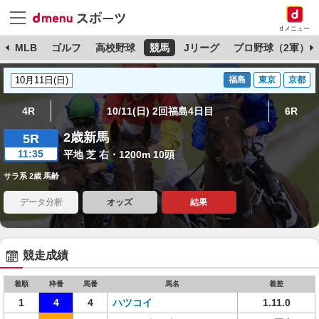
dメニュー
球
MLB
ゴルフ
高校野球
競馬
Jリーグ
プロ野球（2軍）
福島
東京
京都
4R
10/11(日) 2回福島4日目
6R
2歳新馬
5R
11:35
平地 芝 右・1200m 10頭
サラ系 2歳 馬齢
データ分析
オッズ
結果
競走成績
着順
枠番
馬番
馬名
着差
1
4
4
ハツコイ
1.11.0