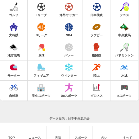
ゴルフ
Jリーグ
海外サッカー
日本代表
テニス
大相撲
Bリーグ
NBA
ラグビー
中央競馬
地方競馬
卓球
バレー
格闘技
バドミントン
モーター
フィギュア
ウィンター
陸上
水泳
自転車
学生スポーツ
Doスポーツ
ビジネス
eスポーツ
データ提供：日本中央競馬会
TOP
ニュース
天気
スポーツ
占い
すべて