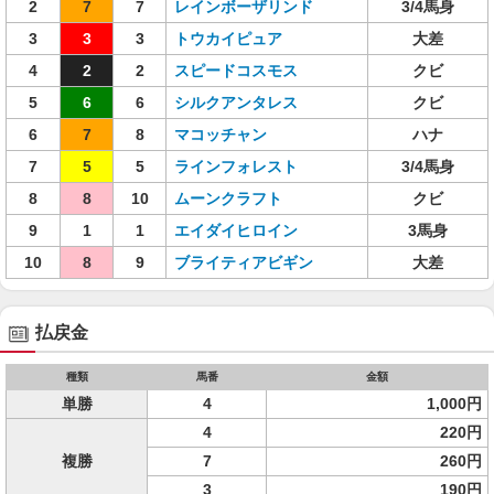
2
7
7
レインボーザリンド
3/4馬身
3
3
3
トウカイピュア
大差
4
2
2
スピードコスモス
クビ
5
6
6
シルクアンタレス
クビ
6
7
8
マコッチャン
ハナ
7
5
5
ラインフォレスト
3/4馬身
8
8
10
ムーンクラフト
クビ
9
1
1
エイダイヒロイン
3馬身
10
8
9
ブライティアビギン
大差
払戻金
種類
馬番
金額
単勝
4
1,000円
4
220円
複勝
7
260円
3
190円