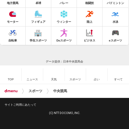
地方競馬
卓球
バレー
格闘技
バドミントン
モーター
フィギュア
ウィンター
陸上
水泳
自転車
学生スポーツ
Doスポーツ
ビジネス
eスポーツ
データ提供：日本中央競馬会
TOP
ニュース
天気
スポーツ
占い
すべて
スポーツ
中央競馬
サイトご利用にあたって
(C) NTT DOCOMO, INC.