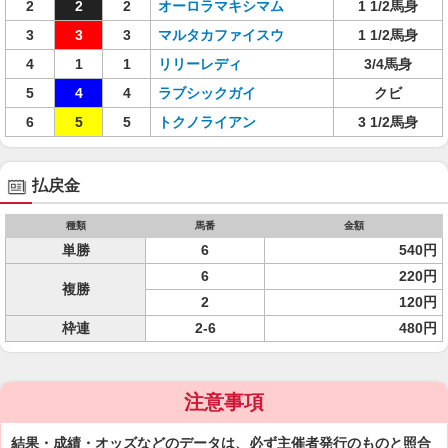
2
2
2
オーロラマキシマム
1 1/2馬身
3
3
3
マルタカファイスウ
1 1/2馬身
4
1
1
リリーレディ
3/4馬身
5
4
4
ラブシックガイ
クビ
6
5
5
トクノライアン
3 1/2馬身
払戻金
種類
馬番
金額
単勝
6
540円
6
220円
複勝
2
120円
枠連
2-6
480円
注意事項
結果・成績・オッズなどのデータは、必ず主催者発行のものと照合