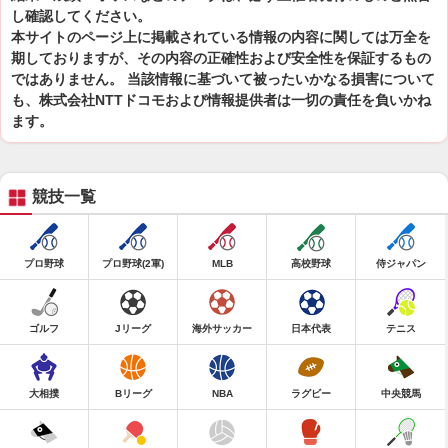
し確認してください。
本サイトのページ上に掲載されている情報の内容に関しては万全を
期しておりますが、その内容の正確性および安全性を保証するもの
ではありません。 当該情報に基づいて被ったいかなる損害について
も、株式会社NTTドコモおよび情報提供者は一切の責任を負いかね
ます。
競技一覧
プロ野球
プロ野球(2軍)
MLB
高校野球
侍ジャパン
ゴルフ
Jリーグ
海外サッカー
日本代表
テニス
大相撲
Bリーグ
NBA
ラグビー
中央競馬