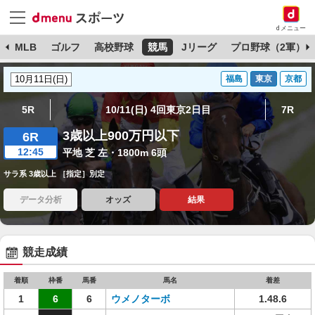
dメニュー
球
MLB
ゴルフ
高校野球
競馬
Jリーグ
プロ野球（2軍）
福島
東京
京都
5R
10/11(日) 4回東京2日目
7R
3歳以上900万円以下
6R
12:45
平地 芝 左・1800m 6頭
サラ系 3歳以上 ［指定］別定
データ分析
オッズ
結果
競走成績
着順
枠番
馬番
馬名
着差
1
6
6
ウメノターボ
1.48.6