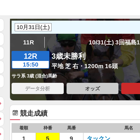
11R
10/31(土) 3回福島
12R
3歳未勝利
15:50
平地 芝 右・1200m 16頭
サラ系 3歳 (混合)馬齢
データ分析
オッズ
競走成績
着順
枠番
馬番
馬名
1
5
9
タックン