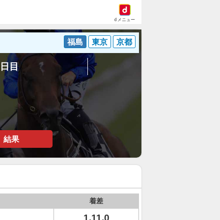
dメニュー
福島
東京
京都
1日目
結果
着差
1.11.0