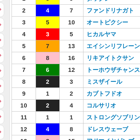
2
4
7
ファンドリナガト
3
5
10
オートピクシー
4
3
5
ヒカルヤマ
5
7
13
エイシンリフレーン
6
8
16
リキアイトクサン
7
6
12
トーホウザチャンス
8
2
3
ミスザイール
9
1
2
カブトフドオ
10
2
4
コルサリオ
11
1
1
ストロングソブリン
12
4
8
ドレスウェーブ