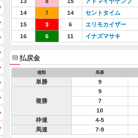
13
8
15
アドマイヤゲンブ
14
7
14
セントタイム
15
3
6
エリモカイザー
16
6
11
イナズマサキ
払戻金
種類
馬番
単勝
9
9
複勝
7
10
枠連
4-5
馬連
7-9