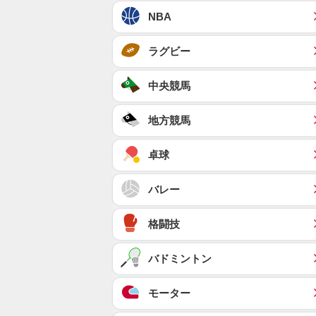
NBA
ラグビー
中央競馬
地方競馬
卓球
バレー
格闘技
バドミントン
モーター