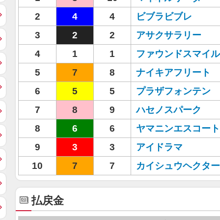
2
4
4
ビブラビブレ
3
2
2
アサクサラリー
4
1
1
ファウンドスマイル
5
7
8
ナイキアフリート
6
5
5
プラザフォンテン
7
8
9
ハセノスパーク
8
6
6
ヤマニンエスコート
9
3
3
アイドラマ
10
7
7
カイシュウヘクター
払戻金