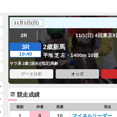
2R
11/1(日) 4回東京
3R
2歳新馬
10:40
平地 芝 左・1400m 10頭
サラ系 2歳 (混合)[指定]馬齢
データ分析
オッズ
競走成績
着順
枠番
馬番
馬名
1
8
10
マイネルリーダー