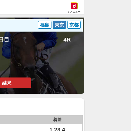
dメニュー
福島
東京
京都
8日目
4R
結果
着差
1.23.4