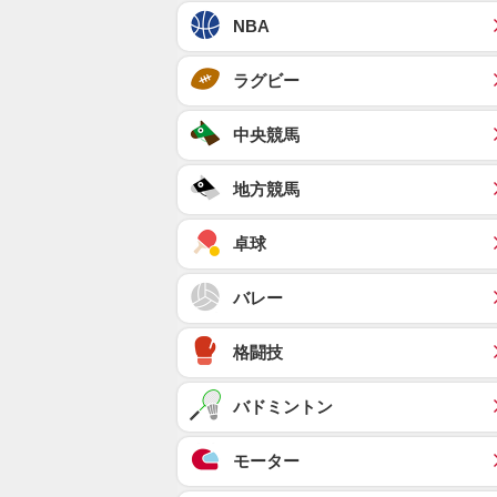
NBA
ラグビー
中央競馬
地方競馬
卓球
バレー
格闘技
バドミントン
モーター