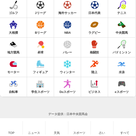
ゴルフ
Jリーグ
海外サッカー
日本代表
テニス
大相撲
Bリーグ
NBA
ラグビー
中央競馬
地方競馬
卓球
バレー
格闘技
バドミントン
モーター
フィギュア
ウィンター
陸上
水泳
自転車
学生スポーツ
Doスポーツ
ビジネス
eスポーツ
データ提供：日本中央競馬会
TOP
ニュース
天気
スポーツ
占い
すべて