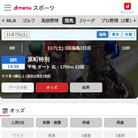
dメニュー
球
MLB
ゴルフ
高校野球
競馬
Jリーグ
プロ野球（2軍）
福島
東京
京都
8R
11/7(土) 3回福島3日目
10R
原町特別
9R
14:05
平地 ダート 右・1700m 13頭
サラ系 3歳以上 (混合)[指定]別定
データ分析
オッズ
結果
オッズ
人気5位
単勝・複勝
枠連
馬連
ワイド
馬単
3連複
3連単