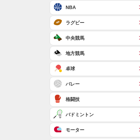
NBA
ラグビー
中央競馬
地方競馬
卓球
バレー
格闘技
バドミントン
モーター