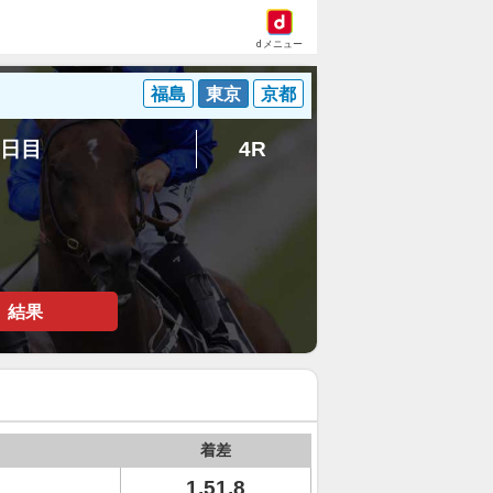
dメニュー
福島
東京
京都
4日目
4R
結果
着差
1.51.8