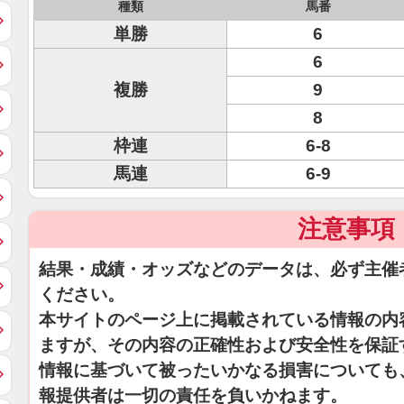
種類
馬番
単勝
6
6
複勝
9
8
枠連
6-8
馬連
6-9
注意事項
結果・成績・オッズなどのデータは、必ず主催
ください。
本サイトのページ上に掲載されている情報の内
ますが、その内容の正確性および安全性を保証
情報に基づいて被ったいかなる損害についても
報提供者は一切の責任を負いかねます。