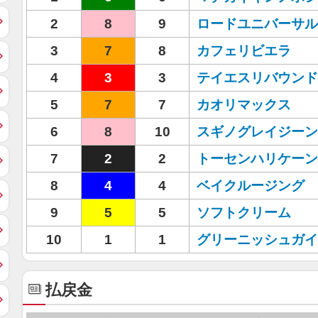
2
8
9
ロードユニバーサル
3
7
8
カフェリビエラ
4
3
3
テイエスリバウンド
5
7
7
カオリマックス
6
8
10
スギノグレイジーン
7
2
2
トーセンハリケーン
8
4
4
ベイクルージング
9
5
5
ソフトクリーム
10
1
1
グリーニッシュガイ
払戻金