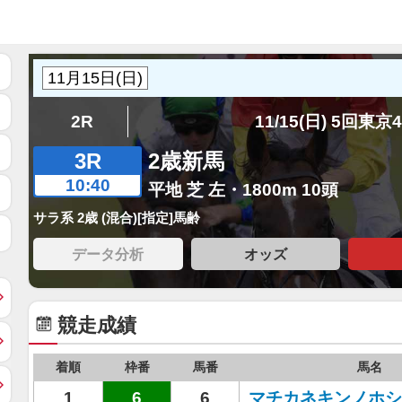
2R
11/15(日) 5回東京
3R
2歳新馬
10:40
平地 芝 左・1800m 10頭
サラ系 2歳 (混合)[指定]馬齢
データ分析
オッズ
競走成績
着順
枠番
馬番
馬名
1
6
6
マチカネキンノホシ