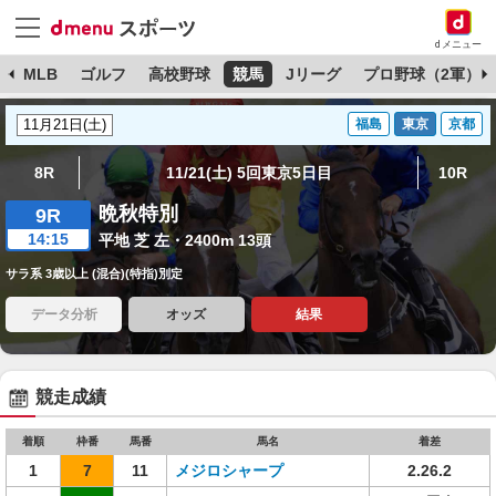
dメニュー
球
MLB
ゴルフ
高校野球
競馬
Jリーグ
プロ野球（2軍）
福島
東京
京都
8R
11/21(土) 5回東京5日目
10R
晩秋特別
9R
14:15
平地 芝 左・2400m 13頭
サラ系 3歳以上 (混合)(特指)別定
データ分析
オッズ
結果
競走成績
着順
枠番
馬番
馬名
着差
1
7
11
メジロシャープ
2.26.2