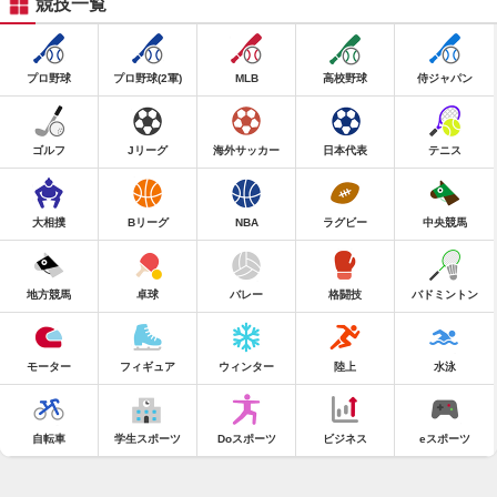
競技一覧
プロ野球
プロ野球(2軍)
MLB
高校野球
侍ジャパン
ゴルフ
Jリーグ
海外サッカー
日本代表
テニス
大相撲
Bリーグ
NBA
ラグビー
中央競馬
地方競馬
卓球
バレー
格闘技
バドミントン
モーター
フィギュア
ウィンター
陸上
水泳
自転車
学生スポーツ
Doスポーツ
ビジネス
eスポーツ