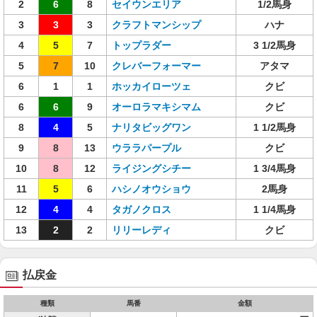
2
6
8
セイウンエリア
1/2馬身
3
3
3
クラフトマンシップ
ハナ
4
5
7
トップラダー
3 1/2馬身
5
7
10
クレバーフォーマー
アタマ
6
1
1
ホッカイローツェ
クビ
6
6
9
オーロラマキシマム
クビ
8
4
5
ナリタビッグワン
1 1/2馬身
9
8
13
ウララパープル
クビ
10
8
12
ライジングシチー
1 3/4馬身
11
5
6
ハシノオウショウ
2馬身
12
4
4
タガノクロス
1 1/4馬身
13
2
2
リリーレディ
クビ
払戻金
種類
馬番
金額