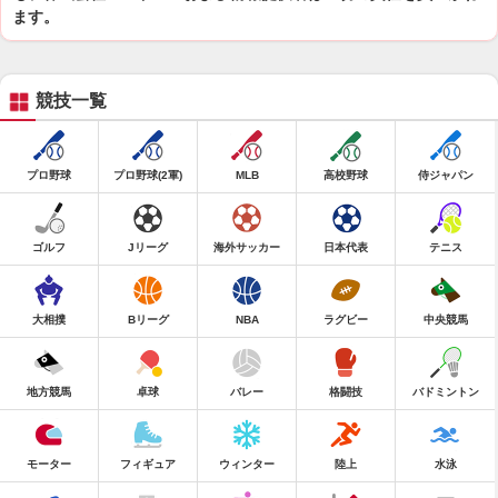
ます。
競技一覧
プロ野球
プロ野球(2軍)
MLB
高校野球
侍ジャパン
ゴルフ
Jリーグ
海外サッカー
日本代表
テニス
大相撲
Bリーグ
NBA
ラグビー
中央競馬
地方競馬
卓球
バレー
格闘技
バドミントン
モーター
フィギュア
ウィンター
陸上
水泳