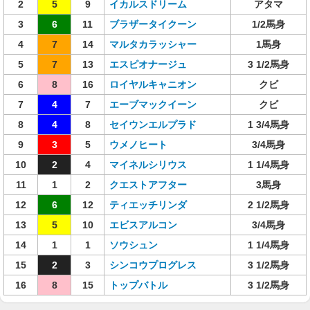
2
5
9
イカルスドリーム
アタマ
3
6
11
ブラザータイクーン
1/2馬身
4
7
14
マルタカラッシャー
1馬身
5
7
13
エスピオナージュ
3 1/2馬身
6
8
16
ロイヤルキャニオン
クビ
7
4
7
エーブマックイーン
クビ
8
4
8
セイウンエルプラド
1 3/4馬身
9
3
5
ウメノヒート
3/4馬身
10
2
4
マイネルシリウス
1 1/4馬身
11
1
2
クエストアフター
3馬身
12
6
12
ティエッチリンダ
2 1/2馬身
13
5
10
エビスアルコン
3/4馬身
14
1
1
ソウシュン
1 1/4馬身
15
2
3
シンコウプログレス
3 1/2馬身
16
8
15
トップバトル
3 1/2馬身