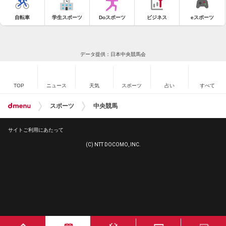
自転車
学生スポーツ
Doスポーツ
ビジネス
eスポーツ
データ提供：日本中央競馬会
TOP
ニュース
天気
スポーツ
占い
すべて
スポーツ
中央競馬
サイトご利用にあたって
(C) NTT DOCOMO, INC.