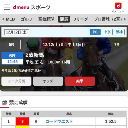
dメニュー
球
MLB
ゴルフ
高校野球
競馬
Jリーグ
プロ野球（2軍）
中山
中京
阪神
5R
12/12(土) 5回中山3日目
7R
2歳新馬
6R
12:45
平地 芝 右・1800m 16頭
サラ系 2歳 (混合)[指定]馬齢
データ分析
オッズ
結果
競走成績
着順
枠番
馬番
馬名
着差
1
3
6
ロードウエスト
1.52.5