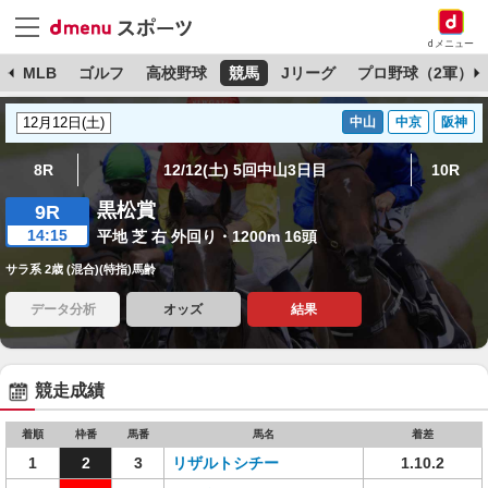
dメニュー
球
MLB
ゴルフ
高校野球
競馬
Jリーグ
プロ野球（2軍）
中山
中京
阪神
8R
12/12(土) 5回中山3日目
10R
黒松賞
9R
14:15
平地 芝 右 外回り・1200m 16頭
サラ系 2歳 (混合)(特指)馬齢
データ分析
オッズ
結果
競走成績
着順
枠番
馬番
馬名
着差
1
2
3
リザルトシチー
1.10.2