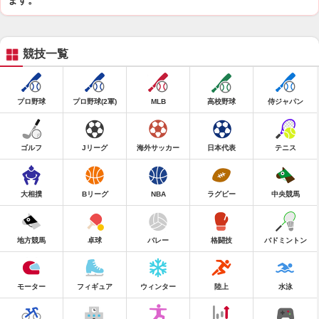
ます。
競技一覧
プロ野球
プロ野球(2軍)
MLB
高校野球
侍ジャパン
ゴルフ
Jリーグ
海外サッカー
日本代表
テニス
大相撲
Bリーグ
NBA
ラグビー
中央競馬
地方競馬
卓球
バレー
格闘技
バドミントン
モーター
フィギュア
ウィンター
陸上
水泳