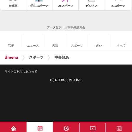
自転車
学生スポーツ
Doスポーツ
ビジネス
eスポーツ
データ提供：日本中央競馬会
TOP
ニュース
天気
スポーツ
占い
すべて
スポーツ
中央競馬
サイトご利用にあたって
(C) NTT DOCOMO, INC.