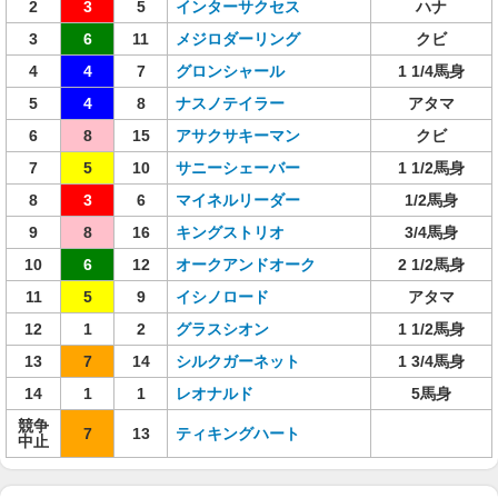
2
3
5
インターサクセス
ハナ
3
6
11
メジロダーリング
クビ
4
4
7
グロンシャール
1 1/4馬身
5
4
8
ナスノテイラー
アタマ
6
8
15
アサクサキーマン
クビ
7
5
10
サニーシェーバー
1 1/2馬身
8
3
6
マイネルリーダー
1/2馬身
9
8
16
キングストリオ
3/4馬身
10
6
12
オークアンドオーク
2 1/2馬身
11
5
9
イシノロード
アタマ
12
1
2
グラスシオン
1 1/2馬身
13
7
14
シルクガーネット
1 3/4馬身
14
1
1
レオナルド
5馬身
競争
7
13
ティキングハート
中止