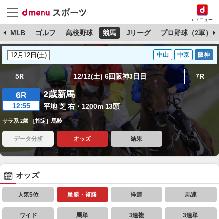
dメニュー
球
MLB
ゴルフ
高校野球
競馬
Jリーグ
プロ野球（2軍）
中山
中京
阪神
5R
12/12(土) 6回阪神3日目
7R
2歳新馬
6R
12:55
平地 芝 右・1200m 13頭
サラ系 2歳 ［指定］馬齢
データ分析
オッズ
結果
オッズ
人気5位
単勝・複勝
枠連
馬連
ワイド
馬単
3連複
3連単