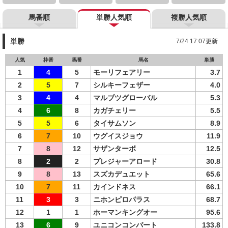
馬番順
単勝人気順
複勝人気順
単勝
7/24 17:07更新
人気
枠番
馬番
馬名
単勝
1
4
5
モーリフェアリー
3.7
2
5
7
シルキーフェザー
4.0
3
4
4
マルブツグローバル
5.3
4
6
8
カガチェリー
5.5
5
5
6
タイサムソン
8.9
6
7
10
ウグイスジョウ
11.9
7
8
12
サザンターボ
12.5
8
2
2
プレジャーアロード
30.8
9
8
13
スズカデュエット
65.6
10
7
11
カインドネス
66.1
11
3
3
ニホンピロパラス
68.7
12
1
1
ホーマンキングオー
95.6
13
6
9
ユニコンコンバート
133.8