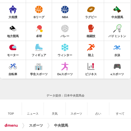
大相撲
Bリーグ
NBA
ラグビー
中央競馬
地方競馬
卓球
バレー
格闘技
バドミントン
モーター
フィギュア
ウィンター
陸上
水泳
自転車
学生スポーツ
Doスポーツ
ビジネス
eスポーツ
データ提供：日本中央競馬会
TOP
ニュース
天気
スポーツ
占い
すべて
スポーツ
中央競馬