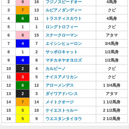
2
8
16
フジノスピードオー
4馬身
3
7
13
ルビアノダンディー
クビ
4
6
11
トラスティスカウト
4馬身
5
1
1
ロングトロフィー
クビ
6
8
15
スナークローマン
アタマ
7
4
7
エイシンヒューロン
3/4馬身
8
1
2
サッポロキャット
1/2馬身
9
4
8
マチカネヤオヨロズ
1/2馬身
10
2
4
カルビーノ
クビ
11
3
5
ナイスアメリカン
クビ
12
6
12
アローメンデス
1 3/4馬身
13
2
3
ダイワアドバンス
アタマ
14
7
14
メイトクオージ
1 1/2馬身
15
5
10
ケイエストゥルー
2 1/2馬身
16
5
9
ウエスタンタイヨウ
2 1/2馬身