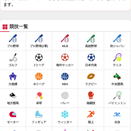
ます。
競技一覧
プロ野球
プロ野球(2軍)
MLB
高校野球
侍ジャパン
ゴルフ
Jリーグ
海外サッカー
日本代表
テニス
大相撲
Bリーグ
NBA
ラグビー
中央競馬
地方競馬
卓球
バレー
格闘技
バドミントン
モーター
フィギュア
ウィンター
陸上
水泳