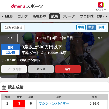
dメニュー
球
MLB
ゴルフ
高校野球
競馬
Jリーグ
プロ野球（2軍）
中山
中京
阪神
5R
12/20(日) 4回中京8日目
7R
3歳以上500万円以下
6R
12:45
平地 ダート 左・1000m 16頭
サラ系 3歳以上 (混合)[指定]別定
データ分析
オッズ
結果
競走成績
着順
枠番
馬番
馬名
着差
1
3
6
ワシントンパイザー
5.96.0