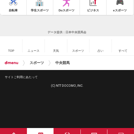
自転車
学生スポーツ
Doスポーツ
ビジネス
eスポーツ
データ提供：日本中央競馬会
TOP
ニュース
天気
スポーツ
占い
すべて
スポーツ
中央競馬
サイトご利用にあたって
(C) NTT DOCOMO, INC.