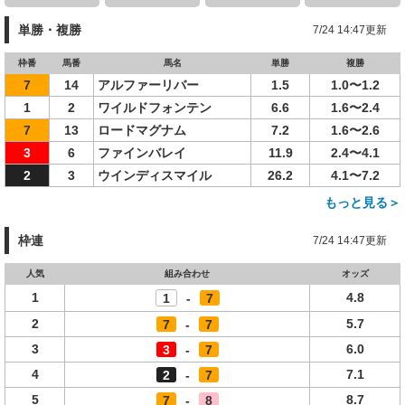
単勝・複勝
7/24 14:47更新
枠番
馬番
馬名
単勝
複勝
7
14
アルファーリバー
1.5
1.0〜1.2
1
2
ワイルドフォンテン
6.6
1.6〜2.4
7
13
ロードマグナム
7.2
1.6〜2.6
3
6
ファインバレイ
11.9
2.4〜4.1
2
3
ウインディスマイル
26.2
4.1〜7.2
もっと見る＞
枠連
7/24 14:47更新
人気
組み合わせ
オッズ
1
4.8
1
-
7
2
5.7
7
-
7
3
6.0
3
-
7
4
7.1
2
-
7
5
8.7
7
-
8