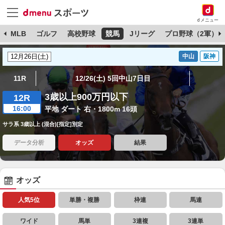
dメニュー
球
MLB
ゴルフ
高校野球
競馬
Jリーグ
プロ野球（2軍）
中山
阪神
11R
12/26(土) 5回中山7日目
3歳以上900万円以下
12R
16:00
平地 ダート 右・1800m 16頭
サラ系 3歳以上 (混合)[指定]別定
データ分析
オッズ
結果
オッズ
人気5位
単勝・複勝
枠連
馬連
ワイド
馬単
3連複
3連単