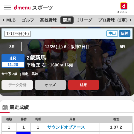
dメニュー
球
MLB
ゴルフ
高校野球
競馬
Jリーグ
プロ野球（2軍）
中山
阪神
3R
12/26(土) 6回阪神7日目
5R
2歳新馬
4R
11:20
平地 芝 右・1600m 16頭
サラ系 2歳 ［指定］馬齢
データ分析
オッズ
結果
競走成績
着順
枠番
馬番
馬名
着差
1
1
1
サウンドオブアース
1.37.2