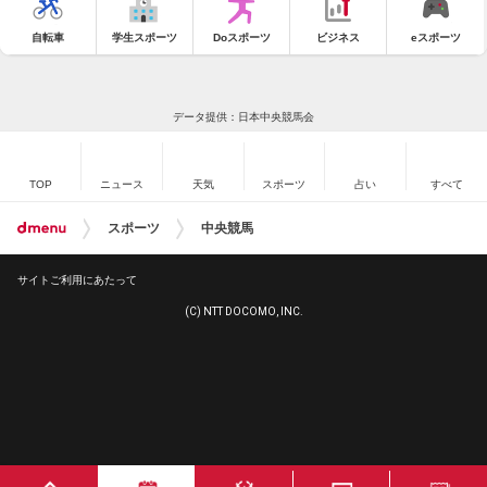
自転車
学生スポーツ
Doスポーツ
ビジネス
eスポーツ
データ提供：日本中央競馬会
TOP
ニュース
天気
スポーツ
占い
すべて
スポーツ
中央競馬
サイトご利用にあたって
(C) NTT DOCOMO, INC.