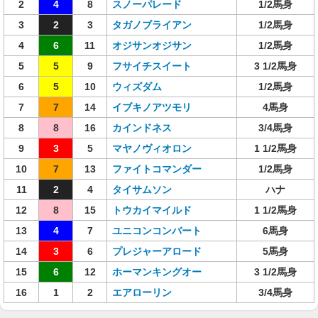
2
4
8
スノーパレード
1/2馬身
3
2
3
タガノブライアン
1/2馬身
4
6
11
オジサンオジサン
1/2馬身
5
5
9
フサイチスイート
3 1/2馬身
6
5
10
ウィズダム
1/2馬身
7
7
14
イブキノアツモリ
4馬身
8
8
16
カインドネス
3/4馬身
9
3
5
マヤノヴィオロン
1 1/2馬身
10
7
13
ファイトコマンダー
1/2馬身
11
2
4
タイサムソン
ハナ
12
8
15
トウカイマイルド
1 1/2馬身
13
4
7
ユニコンコンバート
6馬身
14
3
6
プレジャーアロード
5馬身
15
6
12
ホーマンキングオー
3 1/2馬身
16
1
2
エアローリン
3/4馬身