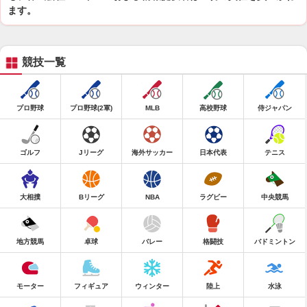
ます。
競技一覧
プロ野球
プロ野球(2軍)
MLB
高校野球
侍ジャパン
ゴルフ
Jリーグ
海外サッカー
日本代表
テニス
大相撲
Bリーグ
NBA
ラグビー
中央競馬
地方競馬
卓球
バレー
格闘技
バドミントン
モーター
フィギュア
ウィンター
陸上
水泳