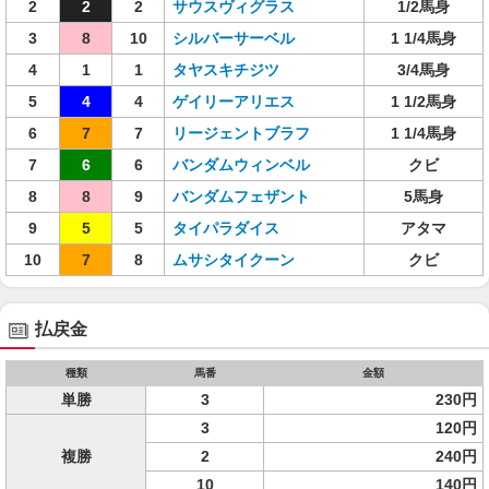
2
2
2
サウスヴィグラス
1/2馬身
3
8
10
シルバーサーベル
1 1/4馬身
4
1
1
タヤスキチジツ
3/4馬身
5
4
4
ゲイリーアリエス
1 1/2馬身
6
7
7
リージェントブラフ
1 1/4馬身
7
6
6
バンダムウィンベル
クビ
8
8
9
バンダムフェザント
5馬身
9
5
5
タイパラダイス
アタマ
10
7
8
ムサシタイクーン
クビ
払戻金
種類
馬番
金額
単勝
3
230円
3
120円
複勝
2
240円
10
140円