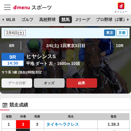
dメニュー
球
MLB
ゴルフ
高校野球
競馬
Jリーグ
プロ野球（2軍）
東京
京都
8R
2/6(土) 1回東京3日目
10R
ヒヤシンスS
9R
14:30
平地 ダート 左・1600m 10頭
サラ系 3歳 (混合)(特指)別定
データ分析
オッズ
結果
競走成績
着順
枠番
馬番
馬名
着差
1
3
3
タイキヘラクレス
1.38.3