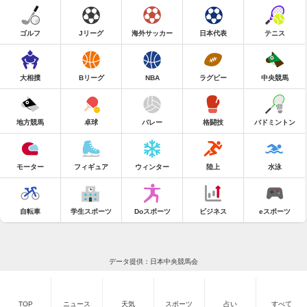
ゴルフ
Jリーグ
海外サッカー
日本代表
テニス
大相撲
Bリーグ
NBA
ラグビー
中央競馬
地方競馬
卓球
バレー
格闘技
バドミントン
モーター
フィギュア
ウィンター
陸上
水泳
自転車
学生スポーツ
Doスポーツ
ビジネス
eスポーツ
データ提供：日本中央競馬会
TOP
ニュース
天気
スポーツ
占い
すべて