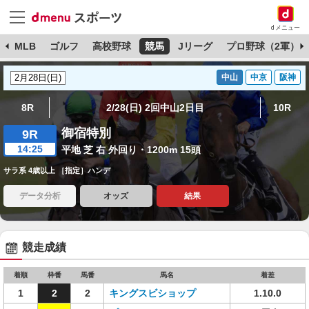
dメニュー
球
MLB
ゴルフ
高校野球
競馬
Jリーグ
プロ野球（2軍）
中山
中京
阪神
8R
2/28(日) 2回中山2日目
10R
御宿特別
9R
14:25
平地 芝 右 外回り・1200m 15頭
サラ系 4歳以上 ［指定］ハンデ
データ分析
オッズ
結果
競走成績
着順
枠番
馬番
馬名
着差
1
2
2
キングスビショップ
1.10.0