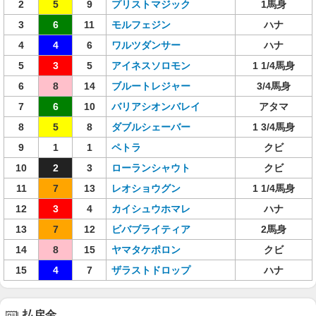
2
5
9
プリストマジック
1馬身
3
6
11
モルフェジン
ハナ
4
4
6
ワルツダンサー
ハナ
5
3
5
アイネスソロモン
1 1/4馬身
6
8
14
ブルートレジャー
3/4馬身
7
6
10
バリアシオンバレイ
アタマ
8
5
8
ダブルシェーバー
1 3/4馬身
9
1
1
ペトラ
クビ
10
2
3
ローランシャウト
クビ
11
7
13
レオショウグン
1 1/4馬身
12
3
4
カイシュウホマレ
ハナ
13
7
12
ビバブライティア
2馬身
14
8
15
ヤマタケポロン
クビ
15
4
7
ザラストドロップ
ハナ
払戻金