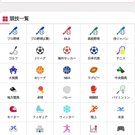
競技一覧
プロ野球
プロ野球(2軍)
MLB
高校野球
侍ジャパン
ゴルフ
Jリーグ
海外サッカー
日本代表
テニス
大相撲
Bリーグ
NBA
ラグビー
中央競馬
地方競馬
卓球
バレー
格闘技
バドミントン
モーター
フィギュア
ウィンター
陸上
水泳