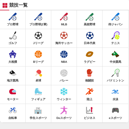
競技一覧
プロ野球
プロ野球(2軍)
MLB
高校野球
侍ジャパン
ゴルフ
Jリーグ
海外サッカー
日本代表
テニス
大相撲
Bリーグ
NBA
ラグビー
中央競馬
地方競馬
卓球
バレー
格闘技
バドミントン
モーター
フィギュア
ウィンター
陸上
水泳
自転車
学生スポーツ
Doスポーツ
ビジネス
eスポーツ