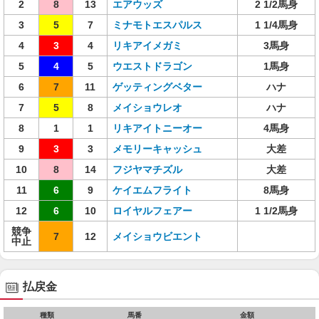
2
8
13
エアウッズ
2 1/2馬身
3
5
7
ミナモトエスパルス
1 1/4馬身
4
3
4
リキアイメガミ
3馬身
5
4
5
ウエストドラゴン
1馬身
6
7
11
ゲッティングベター
ハナ
7
5
8
メイショウレオ
ハナ
8
1
1
リキアイトニーオー
4馬身
9
3
3
メモリーキャッシュ
大差
10
8
14
フジヤマチズル
大差
11
6
9
ケイエムフライト
8馬身
12
6
10
ロイヤルフェアー
1 1/2馬身
競争
7
12
メイショウビエント
中止
払戻金
種類
馬番
金額