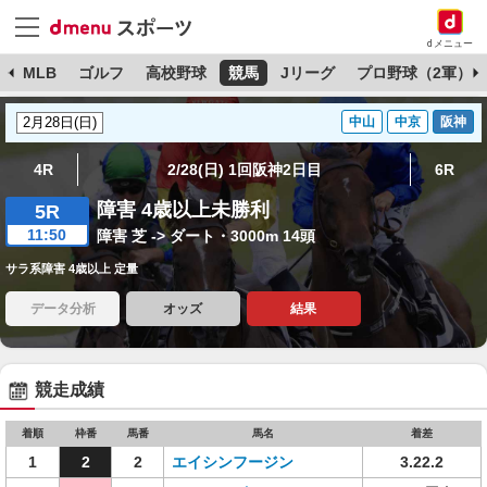
dメニュー
球
MLB
ゴルフ
高校野球
競馬
Jリーグ
プロ野球（2軍）
中山
中京
阪神
4R
2/28(日) 1回阪神2日目
6R
障害 4歳以上未勝利
5R
11:50
障害 芝 -> ダート・3000m 14頭
サラ系障害 4歳以上 定量
データ分析
オッズ
結果
競走成績
着順
枠番
馬番
馬名
着差
1
2
2
エイシンフージン
3.22.2