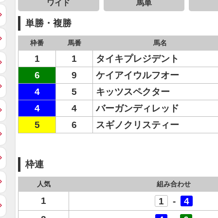
ワイド
馬単
単勝・複勝
枠番
馬番
馬名
1
1
タイキプレジデント
6
9
ケイアイウルフオー
4
5
キッツスペクター
4
4
バーガンディレッド
5
6
スギノクリスティー
枠連
人気
組み合わせ
1
1
-
4