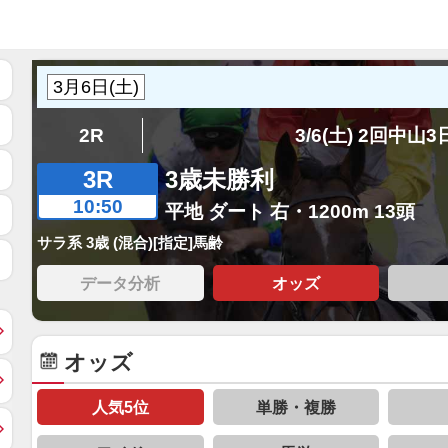
2R
3/6(土) 2回中山
3R
3歳未勝利
10:50
平地 ダート 右・1200m 13頭
サラ系 3歳 (混合)[指定]馬齢
データ分析
オッズ
オッズ
人気5位
単勝・複勝