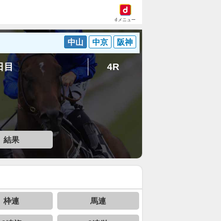
dメニュー
中山
中京
阪神
3日目
4R
結果
枠連
馬連