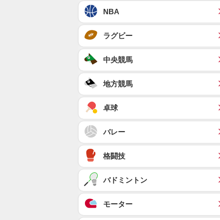
NBA
ラグビー
中央競馬
地方競馬
卓球
バレー
格闘技
バドミントン
モーター