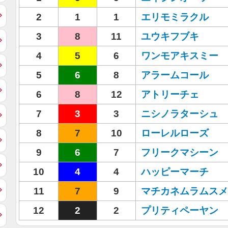
2
1
1
エリモミラクル
3
8
11
ユウキフブキ
4
5
6
ワンモアキスミー
5
6
8
アラームコール
6
8
12
アトリーチェ
7
3
3
ニシノラターシュ
8
7
10
ローレルローズ
9
6
7
フリークマシーン
10
4
4
ハッピーマーチ
11
7
9
マチカネムラムスメ
12
2
2
プリティペーヤン