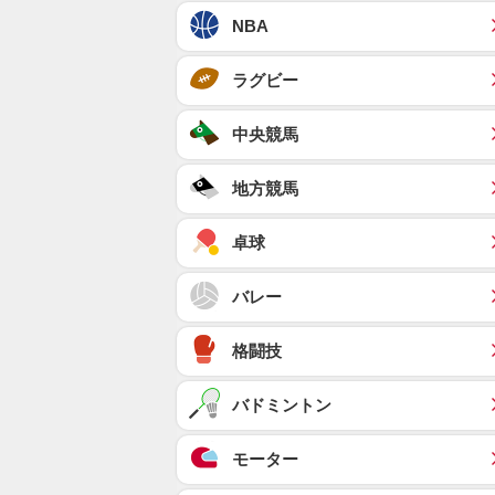
NBA
ラグビー
中央競馬
地方競馬
卓球
バレー
格闘技
バドミントン
モーター