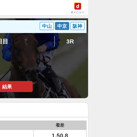
dメニュー
中山
中京
阪神
7日目
3R
結果
着差
1.50.8