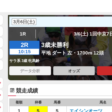
1R
3/6(土) 1回中京
2R
3歳未勝利
10:15
平地 ダート 左・1700m 12頭
サラ系 3歳 牝馬齢
データ分析
オッズ
競走成績
着順
枠番
馬番
馬名
1
5
5
エイシンオーツ