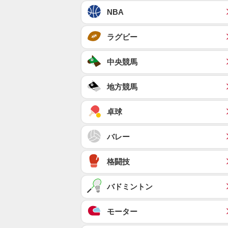
NBA
ラグビー
中央競馬
地方競馬
卓球
バレー
格闘技
バドミントン
モーター