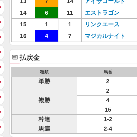
13
7
14
アイザゴールド
14
6
11
エストラゴン
15
1
1
リンクエース
16
4
7
マジカルナイト
払戻金
種類
馬番
単勝
2
2
複勝
4
15
枠連
1-2
馬連
2-4