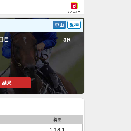
dメニュー
中山
阪神
5日目
3R
結果
着差
1.13.1