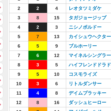
2
2
4
レオタツミダケ
3
8
15
タガジョージップ
4
2
3
ニシノボルドー
5
7
13
カイシュウヘクター
6
5
9
ブルホーリー
7
6
12
マイネルシングラー
8
3
5
ハイフレンドドラド
9
5
10
コスモライズ
10
3
6
リトルダンサー
11
4
8
デイムプラッキー
12
8
16
ダッシュヒーロー