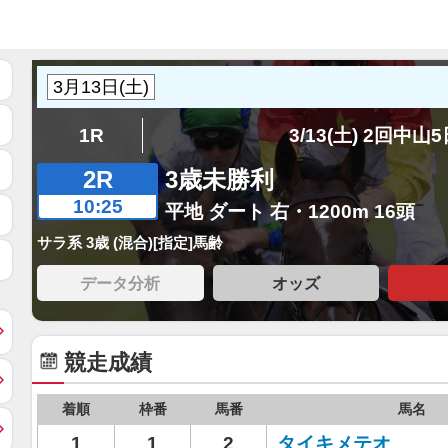
1R
3/13(土) 2回中山
2R
3歳未勝利
10:25
平地 ダート 右・1200m 16頭
サラ系 3歳 (混合)[指定]馬齢
データ分析
オッズ
競走成績
着順
枠番
馬番
馬名
1
1
2
タイキメテオ