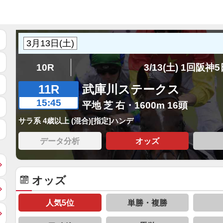
10R
3/13(土) 1回阪神
11R
武庫川ステークス
15:45
平地 芝 右・1600m 16頭
サラ系 4歳以上 (混合)[指定]ハンデ
データ分析
オッズ
オッズ
人気5位
単勝・複勝