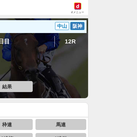
dメニュー
中山
阪神
5日目
12R
結果
枠連
馬連