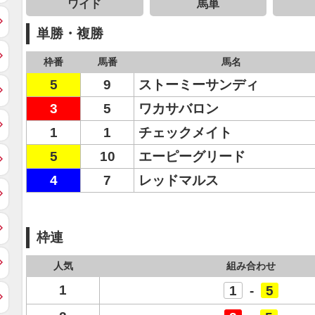
ワイド
馬単
単勝・複勝
枠番
馬番
馬名
5
9
ストーミーサンディ
3
5
ワカサバロン
1
1
チェックメイト
5
10
エーピーグリード
4
7
レッドマルス
枠連
人気
組み合わせ
1
1
-
5