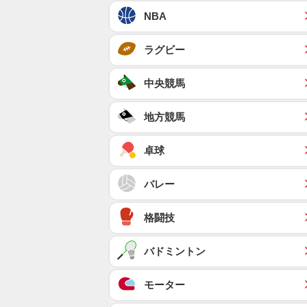
NBA
ラグビー
中央競馬
地方競馬
卓球
バレー
格闘技
バドミントン
モーター