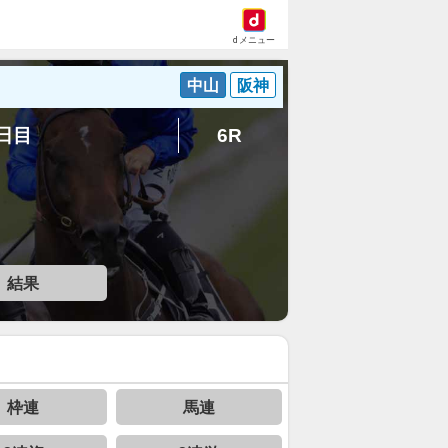
dメニュー
中山
阪神
7日目
6R
結果
枠連
馬連