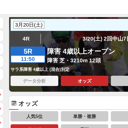
4R
3/20(土) 2回中山
5R
障害 4歳以上オープン
11:50
障害 芝・3210m 12頭
サラ系障害 4歳以上 (混合)別定
データ分析
オッズ
オッズ
人気5位
単勝・複勝