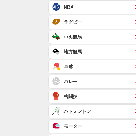
NBA
ラグビー
中央競馬
地方競馬
卓球
バレー
格闘技
バドミントン
モーター