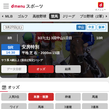
dメニュー
球
MLB
ゴルフ
高校野球
競馬
Jリーグ
プロ野球（2軍）
中山
中京
阪神
8R
3/27(土) 3回中山1日目
10R
安房特別
9R
14:30
平地 芝 右・2000m 15頭
サラ系 4歳以上 (混合)[指定]ハンデ
データ分析
オッズ
結果
オッズ
人気5位
単勝・複勝
枠連
馬連
ワイド
馬単
3連複
3連単