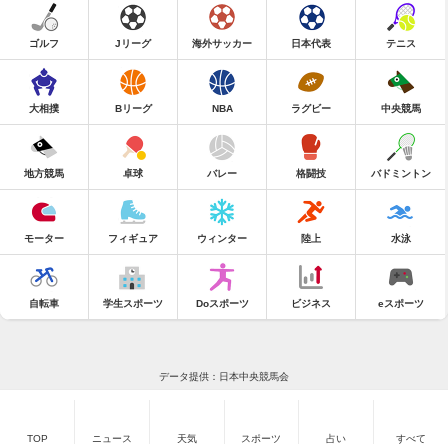
ゴルフ
Jリーグ
海外サッカー
日本代表
テニス
大相撲
Bリーグ
NBA
ラグビー
中央競馬
地方競馬
卓球
バレー
格闘技
バドミントン
モーター
フィギュア
ウィンター
陸上
水泳
自転車
学生スポーツ
Doスポーツ
ビジネス
eスポーツ
データ提供：日本中央競馬会
TOP
ニュース
天気
スポーツ
占い
すべて