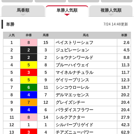
馬番順
単勝人気順
複勝人気順
単勝
7/24 14:48更新
人気
枠番
馬番
馬名
単勝
1
8
15
ペイストリーシェフ
2.6
2
2
3
ジュビレーション
4.5
3
2
2
ショウナンワールド
8.8
4
5
8
ブルーハイウェイ
11.3
5
3
5
マイネルナチュラル
11.7
6
5
9
ゲイリープリンス
12.3
7
6
11
シンコウローレル
18.7
8
4
7
デルマエッセンス
20.2
9
7
12
グレイズシチー
20.4
9
4
6
パラダイスフラワー
20.4
11
8
14
シルクアクター
27.9
12
1
1
シルバーブリゲイド
42.3
13
3
4
チアズニューパワー
62.9