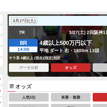
7R
3/27(土) 2回阪神
8R
4歳以上500万円以下
14:00
平地 ダート 右・1800m 13頭
サラ系 4歳以上 (混合)[指定]別定
データ分析
オッズ
オッズ
人気5位
単勝・複勝