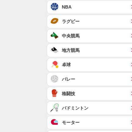
NBA
ラグビー
中央競馬
地方競馬
卓球
バレー
格闘技
バドミントン
モーター