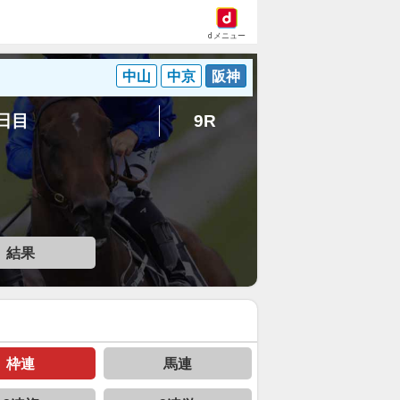
dメニュー
中山
中京
阪神
1日目
9R
結果
枠連
馬連