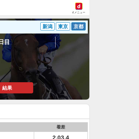
dメニュー
新潟
東京
京都
1日目
結果
着差
2.03.4