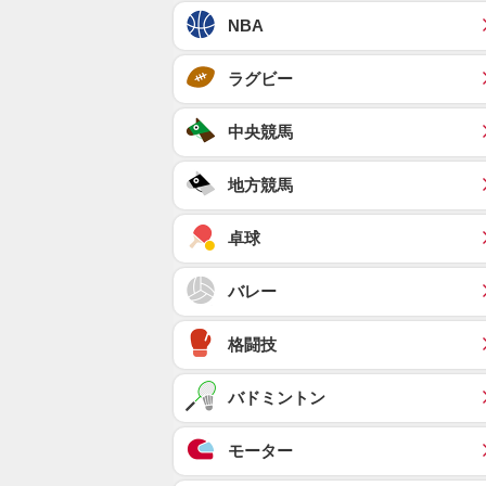
NBA
ラグビー
中央競馬
地方競馬
卓球
バレー
格闘技
バドミントン
モーター