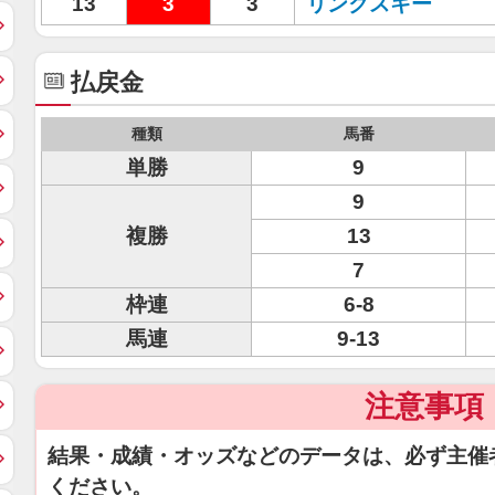
13
3
3
リンクスキー
払戻金
種類
馬番
単勝
9
9
複勝
13
7
枠連
6-8
馬連
9-13
注意事項
結果・成績・オッズなどのデータは、必ず主催
ください。