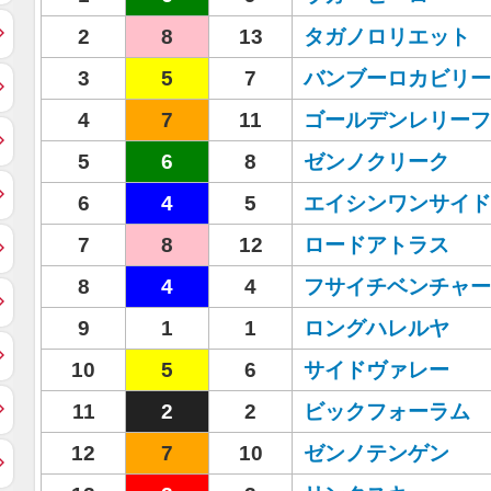
2
8
13
タガノロリエット
3
5
7
バンブーロカビリー
4
7
11
ゴールデンレリーフ
5
6
8
ゼンノクリーク
6
4
5
エイシンワンサイド
7
8
12
ロードアトラス
8
4
4
フサイチベンチャー
9
1
1
ロングハレルヤ
10
5
6
サイドヴァレー
11
2
2
ビックフォーラム
12
7
10
ゼンノテンゲン