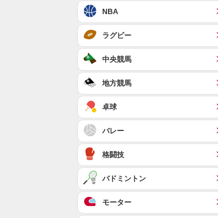
NBA
ラグビー
中央競馬
地方競馬
卓球
バレー
格闘技
バドミントン
モーター