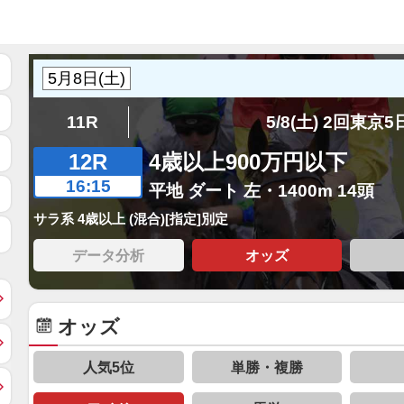
11R
5/8(土) 2回東京
12R
4歳以上900万円以下
16:15
平地 ダート 左・1400m 14頭
サラ系 4歳以上 (混合)[指定]別定
データ分析
オッズ
オッズ
人気5位
単勝・複勝