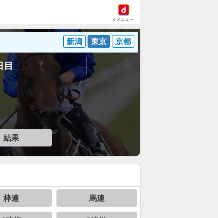
dメニュー
新潟
東京
京都
5日目
結果
枠連
馬連