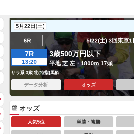
6R
5/22(土) 3回東京
7R
3歳500万円以下
13:20
平地 芝 左・1800m 17頭
サラ系 3歳 牝(特指)馬齢
データ分析
オッズ
オッズ
人気5位
単勝・複勝