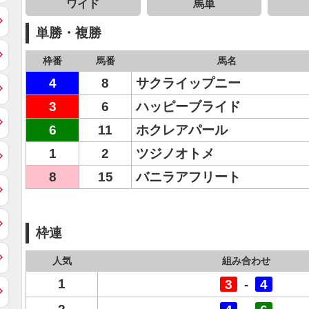
ワイド
馬単
単勝・複勝
枠番
馬番
馬名
4
8
サクライップニー
3
6
ハッピーブライド
6
11
ホクレアパール
1
2
ツジノオトメ
8
15
バニラアフリート
枠連
人気
組み合わせ
1
3
-
4