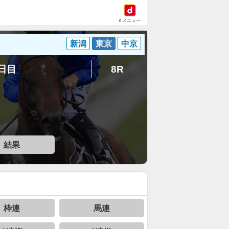
dメニュー
新潟
東京
中京
1日目
8R
結果
枠連
馬連