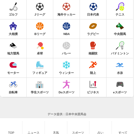
ゴルフ
Jリーグ
海外サッカー
日本代表
テニス
大相撲
Bリーグ
NBA
ラグビー
中央競馬
地方競馬
卓球
バレー
格闘技
バドミントン
モーター
フィギュア
ウィンター
陸上
水泳
自転車
学生スポーツ
Doスポーツ
ビジネス
eスポーツ
データ提供：日本中央競馬会
TOP
ニュース
天気
スポーツ
占い
すべて