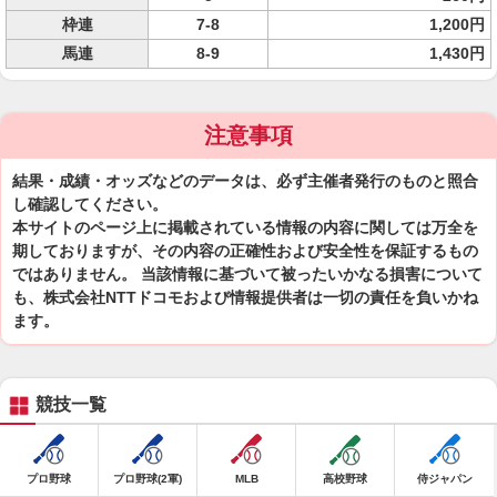
枠連
7-8
1,200円
馬連
8-9
1,430円
注意事項
結果・成績・オッズなどのデータは、必ず主催者発行のものと照合
し確認してください。
本サイトのページ上に掲載されている情報の内容に関しては万全を
期しておりますが、その内容の正確性および安全性を保証するもの
ではありません。 当該情報に基づいて被ったいかなる損害について
も、株式会社NTTドコモおよび情報提供者は一切の責任を負いかね
ます。
競技一覧
プロ野球
プロ野球(2軍)
MLB
高校野球
侍ジャパン