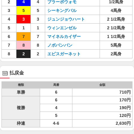
2
4
4
ブラーボウォモ
1/2馬身
3
5
5
シーキングバル
4馬身
4
3
3
ジュンジョウハート
2 1/2馬身
5
1
1
ウィンエンゼル
2 1/2馬身
6
7
7
マイネルカイザー
1 1/2馬身
7
8
8
ノボバンバン
5馬身
8
2
2
エビスガーネット
2馬身
払戻金
種類
馬番
金額
単勝
6
710円
6
170円
複勝
4
190円
5
120円
枠連
4-6
2,630円