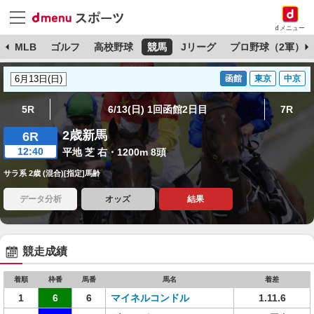
dメニュー
球
MLB
ゴルフ
高校野球
競馬
Jリーグ
プロ野球（2軍）
函館
東京
中京
5R
6/13(日) 1回函館2日目
7R
2歳新馬
6R
12:40
平地 芝 右・1200m 8頭
サラ系 2歳 (混合)[指定]馬齢
データ分析
オッズ
結果
競走成績
着順
枠番
馬番
馬名
着差
1
6
6
マイネルコンドル
1.11.6