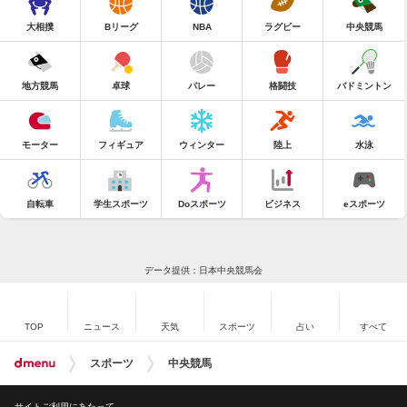
大相撲
Bリーグ
NBA
ラグビー
中央競馬
地方競馬
卓球
バレー
格闘技
バドミントン
モーター
フィギュア
ウィンター
陸上
水泳
自転車
学生スポーツ
Doスポーツ
ビジネス
eスポーツ
データ提供：日本中央競馬会
TOP
ニュース
天気
スポーツ
占い
すべて
スポーツ
中央競馬
サイトご利用にあたって