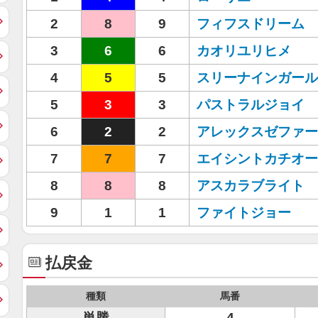
2
8
9
フィフスドリーム
3
6
6
カオリユリヒメ
4
5
5
スリーナインガール
5
3
3
パストラルジョイ
6
2
2
アレックスゼファー
7
7
7
エイシントカチオー
8
8
8
アスカラブライト
9
1
1
ファイトジョー
払戻金
種類
馬番
単勝
4