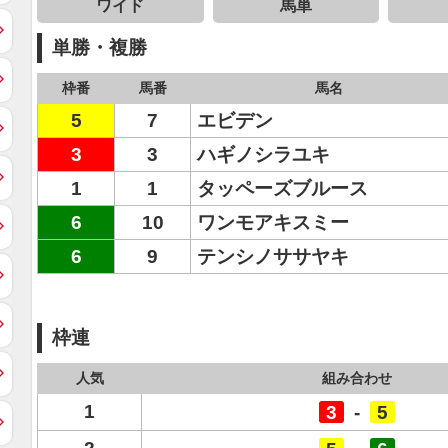
ワイド
馬単
単勝・複勝
枠番
馬番
馬名
5
7
エビデン
3
3
ハギノシラユキ
1
1
タッペーズブルース
6
10
ワンモアキスミー
6
9
テンシノササヤキ
枠連
人気
組み合わせ
1
3
-
5