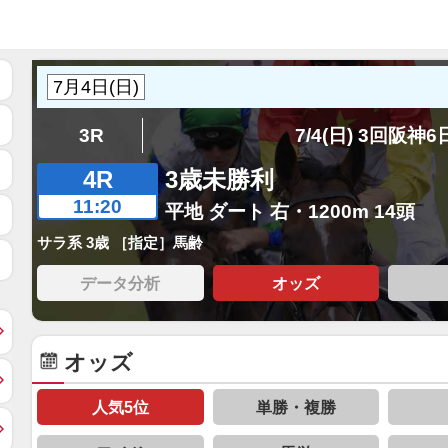
3R
7/4(日) 3回阪神
4R
3歳未勝利
11:20
平地 ダート 右・1200m 14頭
サラ系 3歳 ［指定］馬齢
データ分析
オッズ
オッズ
人気5位
単勝・複勝