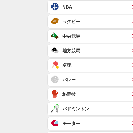
NBA
ラグビー
中央競馬
地方競馬
卓球
バレー
格闘技
バドミントン
モーター