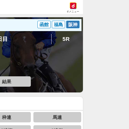
dメニュー
函館
福島
阪神
6日目
5R
結果
枠連
馬連