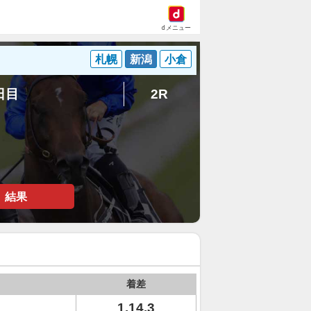
dメニュー
札幌
新潟
小倉
7日目
2R
結果
着差
1.14.3