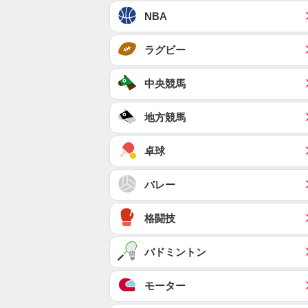
NBA
ラグビー
中央競馬
地方競馬
卓球
バレー
格闘技
バドミントン
モーター