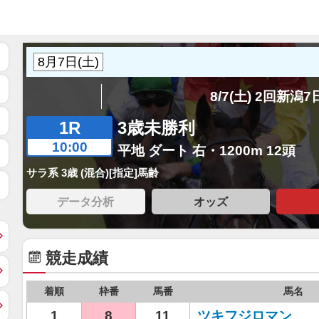
8/7(土) 2回新潟
1R
3歳未勝利
10:00
平地 ダート 右・1200m 12頭
サラ系 3歳 (混合)[指定]馬齢
データ分析
オッズ
競走成績
着順
枠番
馬番
馬名
1
8
11
ツキフジロマン