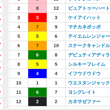
2
8
12
ピュアトゥーハート
3
3
3
ケイアイハット
4
7
9
マチカネポッポ
5
5
6
テイエムレンジャー
6
7
10
スナークキャンドル
7
6
8
デピュティアディラ
8
5
5
シルキーフレイム
9
4
4
イフウドウドウ
10
1
1
ウエスタンジャック
11
6
7
ヨシグレイト
12
2
2
カネサゼファー