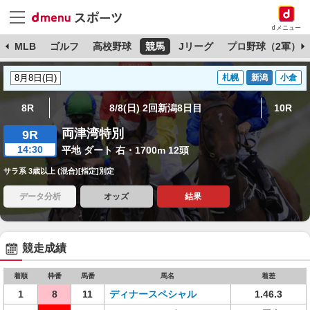
dメニュー
球
MLB
ゴルフ
高校野球
競馬
Jリーグ
プロ野球（2軍）
札幌
新潟
小倉
8R
8/8(日) 2回新潟8日目
10R
両津湾特別
9R
14:30
平地 ダート 右・1700m 12頭
サラ系 3歳以上 (混合)[指定]別定
データ分析
オッズ
結果
競走成績
着順
枠番
馬番
馬名
着差
1
8
11
ディナースペシャル
1.46.3