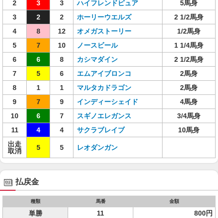
2
3
3
ハイフレンドピュア
5馬身
3
2
2
ホーリーウエルズ
2 1/2馬身
4
8
12
オメガストーリー
1/2馬身
5
7
10
ノースビール
1 1/4馬身
6
6
8
カシマダイン
2 1/2馬身
7
5
6
エムアイブロンコ
2馬身
8
1
1
マルタカドラゴン
2馬身
9
7
9
インディーシェイド
4馬身
10
6
7
スギノエレガンス
3/4馬身
11
4
4
サクラブレイブ
10馬身
出走
5
5
レオダンガン
取消
払戻金
種類
馬番
金額
単勝
11
800円