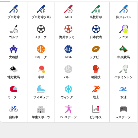
プロ野球
プロ野球(2軍)
MLB
高校野球
侍ジャパン
ゴルフ
Jリーグ
海外サッカー
日本代表
テニス
大相撲
Bリーグ
NBA
ラグビー
中央競馬
地方競馬
卓球
バレー
格闘技
バドミントン
モーター
フィギュア
ウィンター
陸上
水泳
自転車
学生スポーツ
Doスポーツ
ビジネス
eスポーツ