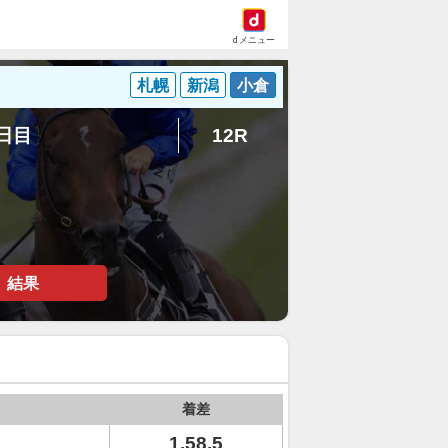
dメニュー
札幌
新潟
小倉
2日目
12R
結果
着差
1.58.5