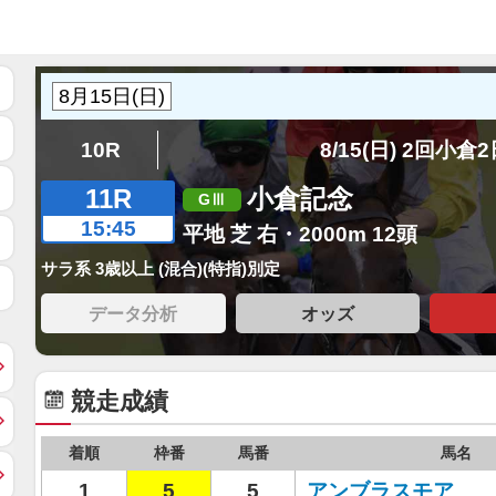
10R
8/15(日) 2回小倉
11R
小倉記念
15:45
平地 芝 右・2000m 12頭
サラ系 3歳以上 (混合)(特指)別定
データ分析
オッズ
競走成績
着順
枠番
馬番
馬名
1
5
5
アンブラスモア