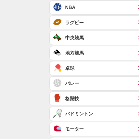
NBA
ラグビー
中央競馬
地方競馬
卓球
バレー
格闘技
バドミントン
モーター