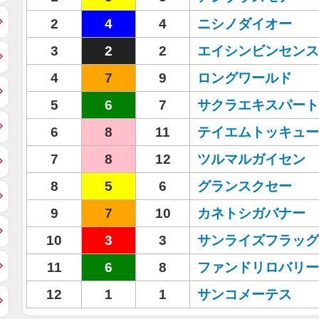
2
4
4
ニシノダイオー
3
2
2
エイシンビンセンス
4
7
9
ロングワールド
5
6
7
サクラエキスパート
6
8
11
テイエムトッキュー
7
8
12
ツルマルガイセン
8
5
6
グランスクセー
9
7
10
カネトシガバナー
10
3
3
サンライズフラッグ
11
6
8
ファンドリロバリー
12
1
1
サンコメーテス