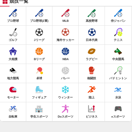
競技一覧
プロ野球
プロ野球(2軍)
MLB
高校野球
侍ジャパン
ゴルフ
Jリーグ
海外サッカー
日本代表
テニス
大相撲
Bリーグ
NBA
ラグビー
中央競馬
地方競馬
卓球
バレー
格闘技
バドミントン
モーター
フィギュア
ウィンター
陸上
水泳
自転車
学生スポーツ
Doスポーツ
ビジネス
eスポーツ