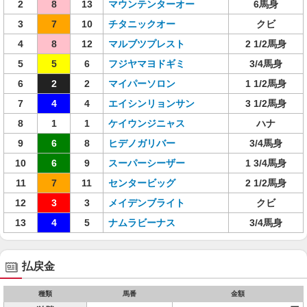
2
8
13
マウンテンターオー
6馬身
3
7
10
チタニックオー
クビ
4
8
12
マルブツプレスト
2 1/2馬身
5
5
6
フジヤマヨドギミ
3/4馬身
6
2
2
マイパーソロン
1 1/2馬身
7
4
4
エイシンリョンサン
3 1/2馬身
8
1
1
ケイウンジニャス
ハナ
9
6
8
ヒデノガリバー
3/4馬身
10
6
9
スーパーシーザー
1 3/4馬身
11
7
11
センタービッグ
2 1/2馬身
12
3
3
メイデンブライト
クビ
13
4
5
ナムラビーナス
3/4馬身
払戻金
種類
馬番
金額