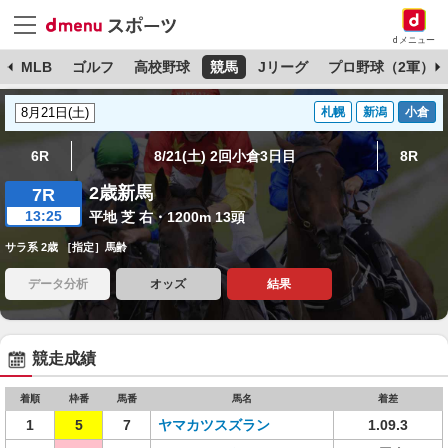
dメニュー
球
MLB
ゴルフ
高校野球
競馬
Jリーグ
プロ野球（2軍）
札幌
新潟
小倉
6R
8/21(土) 2回小倉3日目
8R
2歳新馬
7R
13:25
平地 芝 右・1200m 13頭
サラ系 2歳 ［指定］馬齢
データ分析
オッズ
結果
競走成績
着順
枠番
馬番
馬名
着差
1
5
7
ヤマカツスズラン
1.09.3