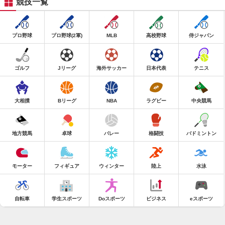
競技一覧
プロ野球
プロ野球(2軍)
MLB
高校野球
侍ジャパン
ゴルフ
Jリーグ
海外サッカー
日本代表
テニス
大相撲
Bリーグ
NBA
ラグビー
中央競馬
地方競馬
卓球
バレー
格闘技
バドミントン
モーター
フィギュア
ウィンター
陸上
水泳
自転車
学生スポーツ
Doスポーツ
ビジネス
eスポーツ