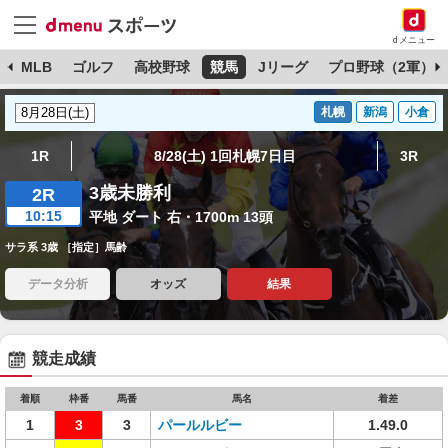
dメニュー
球
MLB
ゴルフ
高校野球
競馬
Jリーグ
プロ野球（2軍）
札幌
新潟
小倉
1R
8/28(土) 1回札幌7日目
3R
3歳未勝利
2R
10:15
平地 ダート 右・1700m 13頭
サラ系 3歳 ［指定］馬齢
データ分析
オッズ
結果
競走成績
着順
枠番
馬番
馬名
着差
1
3
3
パールルビー
1.49.0