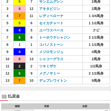
2
5
7
サンエムグレン
2馬身
3
8
12
アキタビジン
2馬身
4
7
11
レディベローナ
1 3/4馬身
5
5
6
セイカチャート
1 1/2馬身
6
4
5
ユーワスペース
クビ
7
6
8
トーホウヤシャジン
3 1/2馬身
8
1
1
コバノストーン
1 1/2馬身
9
4
4
メジロモンジュ
4馬身
10
8
13
シャコーグラス
2馬身
11
2
2
ツキミザケ
1/2馬身
12
6
9
メグノサミー
2 1/2馬身
13
7
10
デュプレワイトン
9馬身
払戻金
種類
馬番
金額