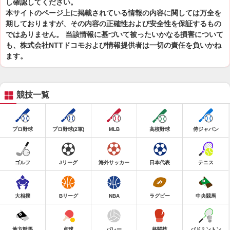
し確認してください。
本サイトのページ上に掲載されている情報の内容に関しては万全を
期しておりますが、その内容の正確性および安全性を保証するもの
ではありません。 当該情報に基づいて被ったいかなる損害について
も、株式会社NTTドコモおよび情報提供者は一切の責任を負いかね
ます。
競技一覧
プロ野球
プロ野球(2軍)
MLB
高校野球
侍ジャパン
ゴルフ
Jリーグ
海外サッカー
日本代表
テニス
大相撲
Bリーグ
NBA
ラグビー
中央競馬
地方競馬
卓球
バレー
格闘技
バドミントン