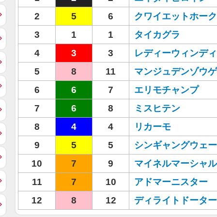
2
5
6
クワイエットホーク
3
1
1
タイカグラ
4
3
3
レディーウィンディ
5
8
11
マンジュデンゾウゲ
6
6
7
エリモチャンプ
7
6
8
ミスヒテン
8
4
4
リカーモ
9
5
5
シンギャングウェー
10
7
9
マイネルマーシャル
11
7
10
アドマーニスター
12
8
12
ディライトドーター