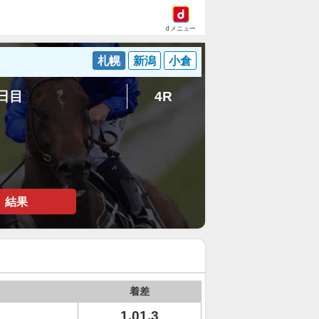
dメニュー
札幌
新潟
小倉
8日目
4R
結果
着差
1.01.3