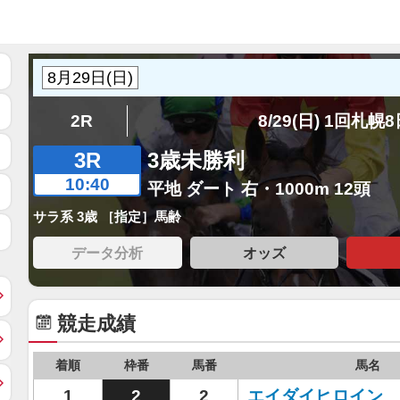
2R
8/29(日) 1回札幌
3R
3歳未勝利
10:40
平地 ダート 右・1000m 12頭
サラ系 3歳 ［指定］馬齢
データ分析
オッズ
競走成績
着順
枠番
馬番
馬名
1
2
2
エイダイヒロイン