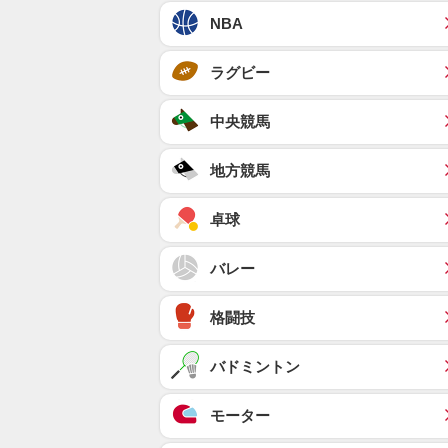
NBA
ラグビー
中央競馬
地方競馬
卓球
バレー
格闘技
バドミントン
モーター