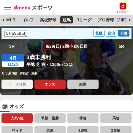
dメニュー
球
MLB
ゴルフ
高校野球
競馬
Jリーグ
プロ野球（2軍）
札幌
新潟
小倉
3R
8/29(日) 2回小倉6日目
5R
3歳未勝利
4R
11:25
平地 芝 右・1200m 12頭
サラ系 3歳 ［指定］馬齢
データ分析
オッズ
結果
オッズ
人気5位
単勝・複勝
枠連
馬連
ワイド
馬単
3連複
3連単