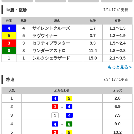
単勝・複勝
7/24 17:41更新
枠番
馬番
馬名
単勝
複勝
4
4
サイレントクルーズ
1.7
1.1〜1.3
5
5
ラヴウイナー
3.7
1.3〜1.9
3
3
セフティプラスター
9.3
1.5〜2.4
6
8
ワンダーアストロ
11.4
1.8〜2.8
1
1
シルクシェラザード
15.0
2.1〜3.5
もっと見る＞
枠連
7/24 17:41更新
人気
組み合わせ
オッズ
1
2.8
4
-
5
2
6.9
3
-
4
3
7.9
1
-
4
4
9.0
4
-
6
5
13.2
3
-
5