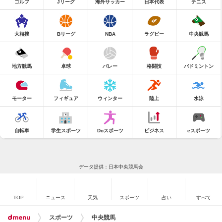
ゴルフ
Jリーグ
海外サッカー
日本代表
テニス
大相撲
Bリーグ
NBA
ラグビー
中央競馬
地方競馬
卓球
バレー
格闘技
バドミントン
モーター
フィギュア
ウィンター
陸上
水泳
自転車
学生スポーツ
Doスポーツ
ビジネス
eスポーツ
データ提供：日本中央競馬会
TOP
ニュース
天気
スポーツ
占い
すべて
スポーツ
中央競馬