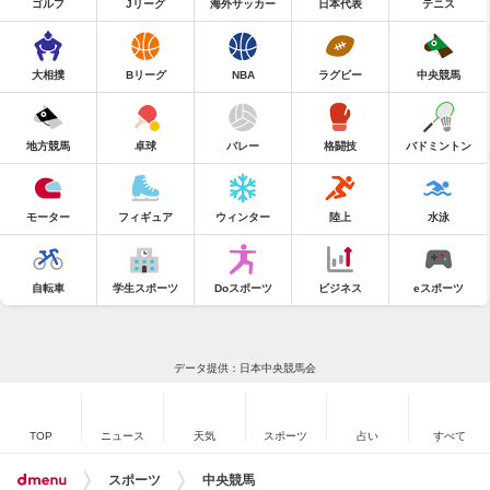
ゴルフ
Jリーグ
海外サッカー
日本代表
テニス
大相撲
Bリーグ
NBA
ラグビー
中央競馬
地方競馬
卓球
バレー
格闘技
バドミントン
モーター
フィギュア
ウィンター
陸上
水泳
自転車
学生スポーツ
Doスポーツ
ビジネス
eスポーツ
データ提供：日本中央競馬会
TOP
ニュース
天気
スポーツ
占い
すべて
スポーツ
中央競馬