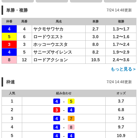
単勝・複勝
7/24 14:48更新
枠番
馬番
馬名
単勝
複勝
4
4
ヤクモサワヤカ
2.7
1.3〜1.7
5
6
ロードウエスト
3.0
1.2〜1.6
3
3
ホッコーウエスタ
8.0
1.7〜2.4
4
5
サニーズサイレンス
8.2
1.9〜2.9
8
12
ロードアクション
10.5
2.4〜3.6
もっと見る＞
枠連
7/24 14:48更新
人気
組み合わせ
オッズ
1
3.7
4
-
5
2
6.8
3
-
4
3
7.5
4
-
7
4
9.7
4
-
8
5
10.9
4
-
4