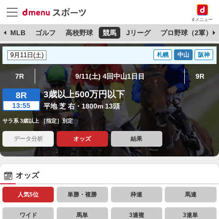
dメニュー
球
MLB
ゴルフ
高校野球
競馬
Jリーグ
プロ野球（2軍）
札幌
中山
阪神
7R
9/11(土) 4回中山1日目
9R
3歳以上500万円以下
8R
13:55
平地 芝 右・1800m 13頭
サラ系 3歳以上 ［指定］別定
データ分析
オッズ
結果
オッズ
人気5位
単勝・複勝
枠連
馬連
ワイド
馬単
3連複
3連単