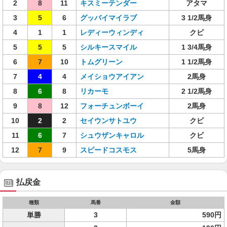
2
8
11
キスミーテンダー
アタマ
3
5
6
グッバイマイラブ
3 1/2馬身
4
1
1
レディーウィンディ
クビ
5
5
5
シルキースマイル
1 3/4馬身
6
7
10
トムグリーン
1 1/2馬身
7
4
4
メイショウアイアン
2馬身
8
6
8
リカーモ
2 1/2馬身
9
8
12
フォーチュンボーイ
2馬身
10
2
2
セイウンサトユウ
クビ
11
6
7
シュウザンキャロル
クビ
12
7
9
スピードコスモス
5馬身
払戻金
種類
馬番
金額
単勝
3
590円