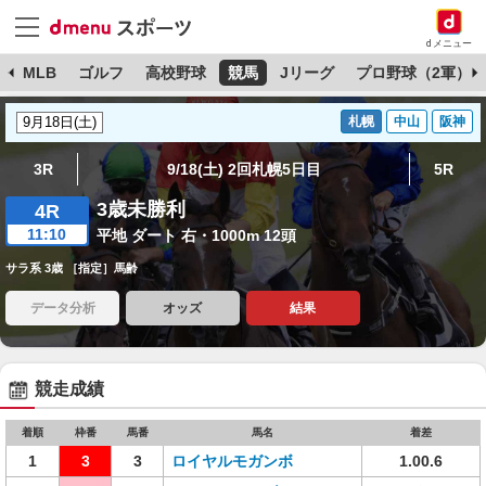
dメニュー
球
MLB
ゴルフ
高校野球
競馬
Jリーグ
プロ野球（2軍）
札幌
中山
阪神
3R
9/18(土) 2回札幌5日目
5R
3歳未勝利
4R
11:10
平地 ダート 右・1000m 12頭
サラ系 3歳 ［指定］馬齢
データ分析
オッズ
結果
競走成績
着順
枠番
馬番
馬名
着差
1
3
3
ロイヤルモガンボ
1.00.6