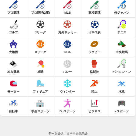
プロ野球
プロ野球(2軍)
MLB
高校野球
侍ジャパン
ゴルフ
Jリーグ
海外サッカー
日本代表
テニス
大相撲
Bリーグ
NBA
ラグビー
中央競馬
地方競馬
卓球
バレー
格闘技
バドミントン
モーター
フィギュア
ウィンター
陸上
水泳
自転車
学生スポーツ
Doスポーツ
ビジネス
eスポーツ
データ提供：日本中央競馬会