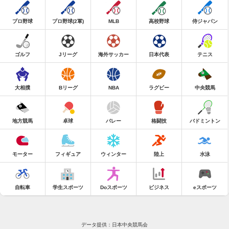
プロ野球
プロ野球(2軍)
MLB
高校野球
侍ジャパン
ゴルフ
Jリーグ
海外サッカー
日本代表
テニス
大相撲
Bリーグ
NBA
ラグビー
中央競馬
地方競馬
卓球
バレー
格闘技
バドミントン
モーター
フィギュア
ウィンター
陸上
水泳
自転車
学生スポーツ
Doスポーツ
ビジネス
eスポーツ
データ提供：日本中央競馬会