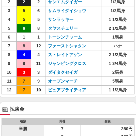
2
2
2
サンエムタイガー
1/2馬身
3
5
6
サムライダイショウ
1/2馬身
4
5
5
サンラッキー
1 1/2馬身
5
6
8
タヤスチェリー
2 1/2馬身
6
1
1
トーシンチャーム
1馬身
7
8
12
ファーストシャタン
ハナ
8
4
4
ストレイトアゲン
2 1/2馬身
9
8
11
ジャンピングクロス
1 3/4馬身
10
3
3
ダイタクセイガ
2馬身
11
7
9
オープンマーチ
5馬身
12
7
10
ピュアブライティア
1 1/2馬身
払戻金
種類
馬番
金額
単勝
7
250円