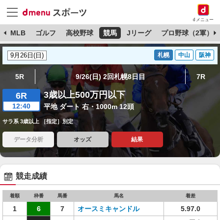
dメニュー
球
MLB
ゴルフ
高校野球
競馬
Jリーグ
プロ野球（2軍）
札幌
中山
阪神
5R
9/26(日) 2回札幌8日目
7R
3歳以上500万円以下
6R
12:40
平地 ダート 右・1000m 12頭
サラ系 3歳以上 ［指定］別定
データ分析
オッズ
結果
競走成績
着順
枠番
馬番
馬名
着差
1
6
7
オースミキャンドル
5.97.0